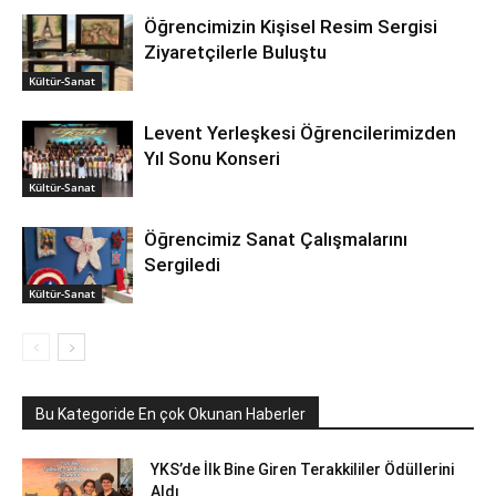
Öğrencimizin Kişisel Resim Sergisi
Ziyaretçilerle Buluştu
Kültür-Sanat
Levent Yerleşkesi Öğrencilerimizden
Yıl Sonu Konseri
Kültür-Sanat
Öğrencimiz Sanat Çalışmalarını
Sergiledi
Kültür-Sanat
Bu Kategoride En çok Okunan Haberler
YKS’de İlk Bine Giren Terakkililer Ödüllerini
Aldı