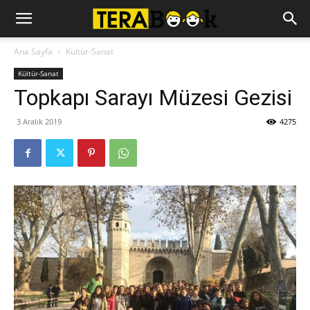
Ana Sayfa
Kültür-Sanat
Kültür-Sanat
Topkapı Sarayı Müzesi Gezisi
3 Aralık 2019
4275