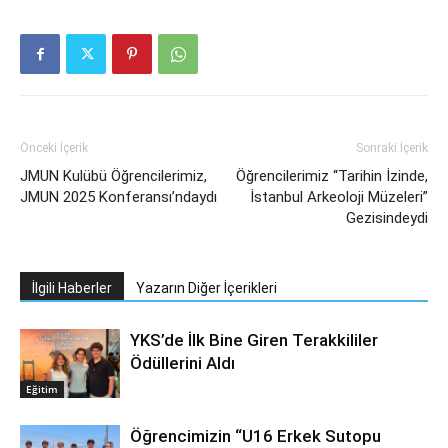
Önceki İçerik
Sonraki İçerik
JMUN Kulübü Öğrencilerimiz,
Öğrencilerimiz “Tarihin İzinde,
JMUN 2025 Konferansı’ndaydı
İstanbul Arkeoloji Müzeleri”
Gezisindeydi
İlgili Haberler
Yazarın Diğer İçerikleri
YKS’de İlk Bine Giren Terakkililer
Ödüllerini Aldı
Eğitim
Öğrencimizin “U16 Erkek Sutopu