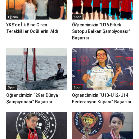
Eğitim
Spor
YKS’de İlk Bine Giren
Öğrencimizin “U16 Erkek
Terakkililer Ödüllerini Aldı
Sutopu Balkan Şampiyonası”
Başarısı
Spor
Spor
Öğrencimizin “29er Dünya
Öğrencimizin “U10-U12-U14
Şampiyonası” Başarısı
Federasyon Kupası” Başarısı