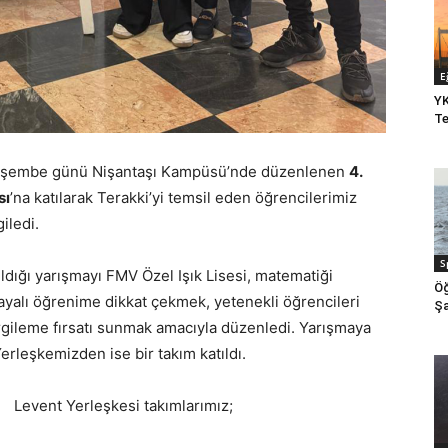
E
YK
Te
 Perşembe günü Nişantaşı Kampüsü’nde düzenlenen
4.
sı
’na katılarak Terakki’yi temsil eden öğrencilerimiz
iledi.
S
tıldığı yarışmayı FMV Özel Işık Lisesi, matematiği
Öğ
yalı öğrenime dikkat çekmek, yetenekli öğrencileri
Şa
rgileme fırsatı sunmak amacıyla düzenledi. Yarışmaya
rleşkemizden ise bir takım katıldı.
Levent Yerleşkesi takımlarımız;