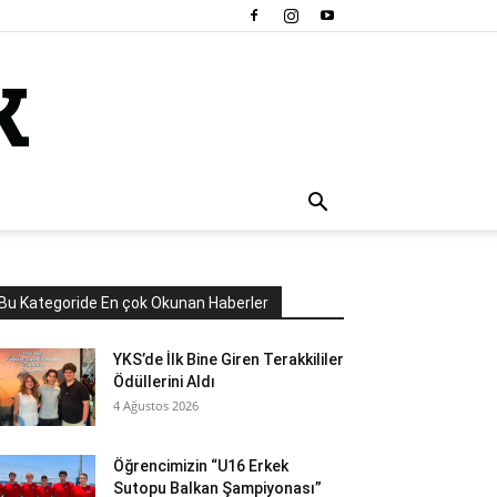
Bu Kategoride En çok Okunan Haberler
YKS’de İlk Bine Giren Terakkililer
Ödüllerini Aldı
4 Ağustos 2026
Öğrencimizin “U16 Erkek
Sutopu Balkan Şampiyonası”