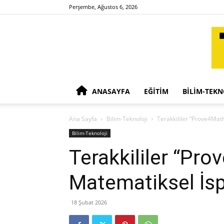
Perşembe, Ağustos 6, 2026
ANASAYFA
EĞITIM
BILIM-TEKN
Ana Sayfa
Bilim-Teknoloji
Terakkililer “Prove4Mat
Bilim-Teknoloji
Terakkililer “Pr
Matematiksel İs
18 Şubat 2026