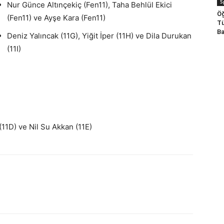
S
Nur Günce Altınçekiç (Fen11), Taha Behlül Ekici
Öğ
(Fen11) ve Ayşe Kara (Fen11)
Tü
Ba
Deniz Yalıncak (11G), Yiğit İper (11H) ve Dila Durukan
(11I)
 (11D) ve Nil Su Akkan (11E)