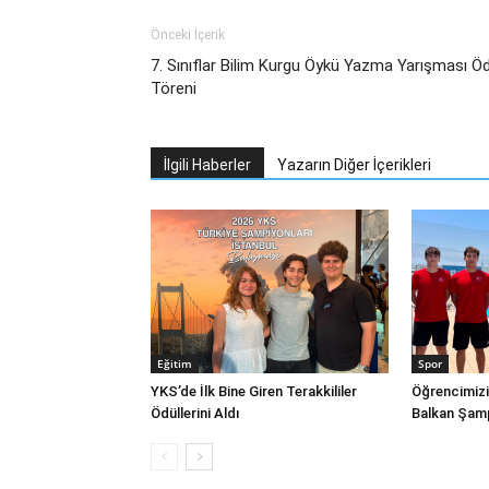
Önceki İçerik
7. Sınıflar Bilim Kurgu Öykü Yazma Yarışması Öd
Töreni
İlgili Haberler
Yazarın Diğer İçerikleri
Eğitim
Spor
YKS’de İlk Bine Giren Terakkililer
Öğrencimizi
Ödüllerini Aldı
Balkan Şamp