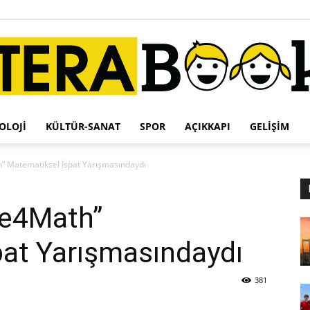
OLOJI
KÜLTÜR-SANAT
SPOR
AÇIKKAPI
GELIŞIM
Terabook
h” Matematiksel İspat Yarışmasındaydı
ove4Math”
pat Yarışmasındaydı
381