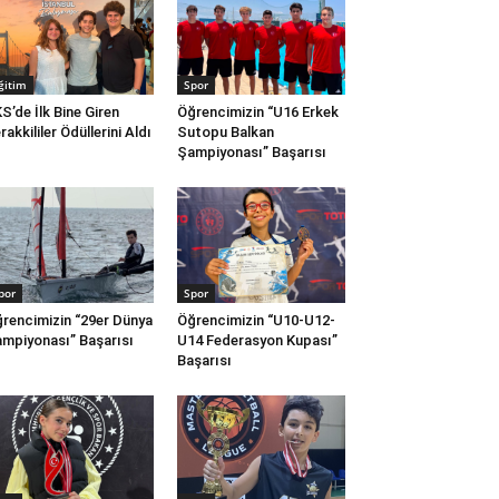
ğitim
Spor
S’de İlk Bine Giren
Öğrencimizin “U16 Erkek
rakkililer Ödüllerini Aldı
Sutopu Balkan
Şampiyonası” Başarısı
por
Spor
rencimizin “29er Dünya
Öğrencimizin “U10-U12-
mpiyonası” Başarısı
U14 Federasyon Kupası”
Başarısı