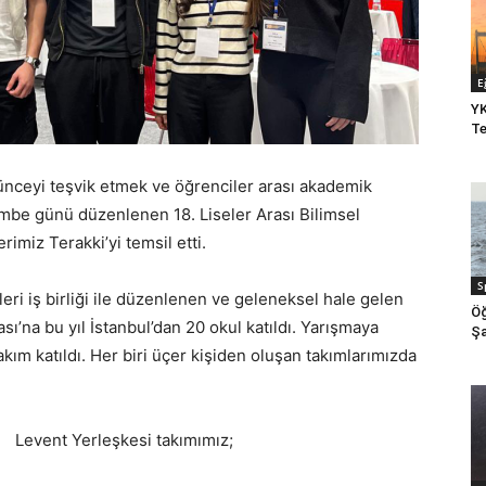
E
YK
Te
şünceyi teşvik etmek ve öğrenciler arası akademik
embe günü düzenlenen 18. Liseler Arası Bilimsel
rimiz Terakki’yi temsil etti.
S
ri iş birliği ile düzenlenen ve geleneksel hale gelen
Öğ
sı’na bu yıl İstanbul’dan 20 okul katıldı. Yarışmaya
Şa
ım katıldı. Her biri üçer kişiden oluşan takımlarımızda
Levent Yerleşkesi takımımız;