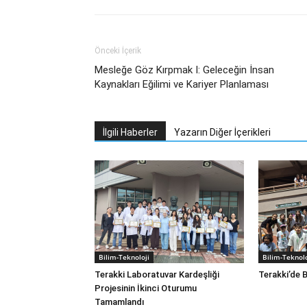
Önceki İçerik
Mesleğe Göz Kırpmak I: Geleceğin İnsan
Kaynakları Eğilimi ve Kariyer Planlaması
İlgili Haberler
Yazarın Diğer İçerikleri
Bilim-Teknoloji
Bilim-Teknolo
Terakki Laboratuvar Kardeşliği
Terakki’de B
Projesinin İkinci Oturumu
Tamamlandı