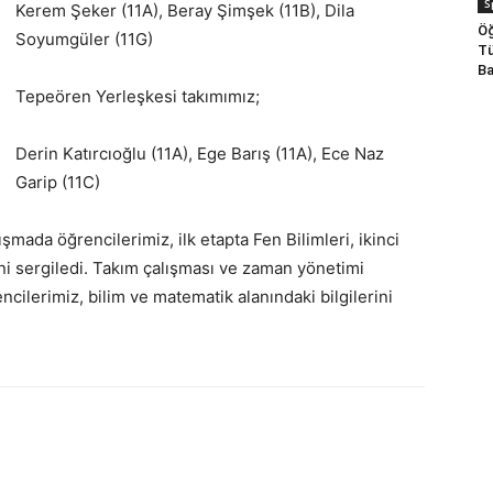
S
Kerem Şeker (11A), Beray Şimşek (11B), Dila
Öğ
Soyumgüler (11G)
Tü
Ba
Tepeören Yerleşkesi takımımız;
Derin Katırcıoğlu (11A), Ege Barış (11A), Ece Naz
Garip (11C)
şmada öğrencilerimiz, ilk etapta Fen Bilimleri, ikinci
ini sergiledi. Takım çalışması ve zaman yönetimi
ncilerimiz, bilim ve matematik alanındaki bilgilerini