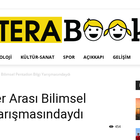
OLOJI
KÜLTÜR-SANAT
SPOR
AÇIKKAPI
GELIŞIM
Terabook
ı Bilimsel Pentatlon Bilgi Yarışmasındaydı
er Arası Bilimsel
Yarışmasındaydı
454