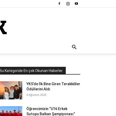
Bu Kategoride En çok Okunan Haberler
YKS’de İlk Bine Giren Terakkililer
Ödüllerini Aldı
4 Ağustos 2026
Öğrencimizin “U16 Erkek
Sutopu Balkan Şampiyonası”