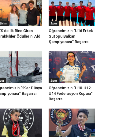
ğitim
Spor
S’de İlk Bine Giren
Öğrencimizin “U16 Erkek
rakkililer Ödüllerini Aldı
Sutopu Balkan
Şampiyonası” Başarısı
por
Spor
rencimizin “29er Dünya
Öğrencimizin “U10-U12-
mpiyonası” Başarısı
U14 Federasyon Kupası”
Başarısı