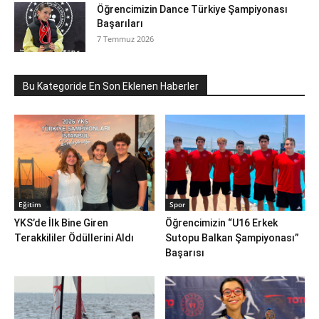
Öğrencimizin Dance Türkiye Şampiyonası
Başarıları
7 Temmuz 2026
Bu Kategoride En Son Eklenen Haberler
Eğitim
Spor
YKS’de İlk Bine Giren
Öğrencimizin “U16 Erkek
Terakkililer Ödüllerini Aldı
Sutopu Balkan Şampiyonası”
Başarısı