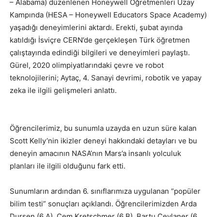
– Alabama) düzenlenen Honeywell Öğretmenleri Uzay
Kampında (HESA – Honeywell Educators Space Academy)
yaşadığı deneyimlerini aktardı. Erekti, şubat ayında
katıldığı İsviçre CERN’de gerçekleşen Türk öğretmen
çalıştayında edindiği bilgileri ve deneyimleri paylaştı.
Gürel, 2020 olimpiyatlarındaki çevre ve robot
teknolojilerini; Aytaç, 4. Sanayi devrimi, robotik ve yapay
zeka ile ilgili gelişmeleri anlattı.
Öğrencilerimiz, bu sunumla uzayda en uzun süre kalan
Scott Kelly’nin ikizler deneyi hakkındaki detayları ve bu
deneyin amacının NASA’nın Mars’a insanlı yolculuk
planları ile ilgili olduğunu fark etti.
Sunumların ardından 6. sınıflarımıza uygulanan “popüler
bilim testi” sonuçları açıklandı. Öğrencilerimizden Arda
Durşen (6 A), Cem Kretschmer (6 B), Bartu Ceylaner (6