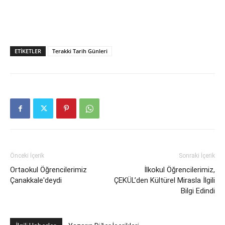
ETIKETLER
Terakki Tarih Günleri
Önceki İçerik
Sonraki İçerik
Ortaokul Öğrencilerimiz
İlkokul Öğrencilerimiz,
Çanakkale'deydi
ÇEKÜL’den Kültürel Mirasla İlgili
Bilgi Edindi