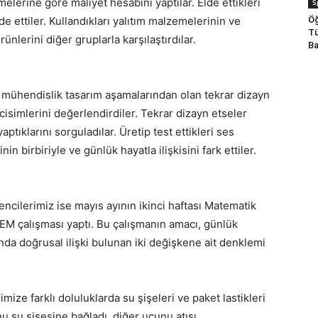
melerine göre maliyet hesabını yaptılar. Elde ettikleri
S
Öğ
ade ettiler. Kullandıkları yalıtım malzemelerinin ve
Tü
nlerini diğer gruplarla karşılaştırdılar.
Ba
 mühendislik tasarım aşamalarından olan tekrar dizayn
cisimlerini değerlendirdiler. Tekrar dizayn etseler
yaptıklarını sorguladılar. Üretip test ettikleri ses
in birbiriyle ve günlük hayatla ilişkisini fark ettiler.
ncilerimiz ise mayıs ayının ikinci haftası Matematik
STEM çalışması yaptı. Bu çalışmanın amacı, günlük
nda doğrusal ilişki bulunan iki değişkene ait denklemi
mize farklı doluluklarda su şişeleri ve paket lastikleri
unu su şişesine bağladı, diğer ucunu atışı