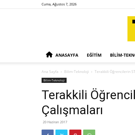
Cuma, Ağustos 7, 2026
ANASAYFA
EĞITIM
BILIM-TEKN
Ana Sayfa
Bilim-Teknoloji
Terakkili Öğrencilerin 
Bilim-Teknoloji
Terakkili Öğrenc
Çalışmaları
20 Haziran 2017