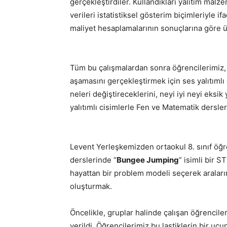
gerçekleştirdiler. Kullandıkları yalıtım malze
verileri istatistiksel gösterim biçimleriyle if
maliyet hesaplamalarının sonuçlarına göre ürü
Tüm bu çalışmalardan sonra öğrencilerimiz,
aşamasını gerçekleştirmek için ses yalıtımlı 
neleri değiştireceklerini, neyi iyi neyi eksik 
yalıtımlı cisimlerle Fen ve Matematik derslerin
Levent Yerleşkemizden ortaokul 8. sınıf öğre
derslerinde “
Bungee Jumping
” isimli bir 
hayattan bir problem modeli seçerek araları
oluşturmak.
Öncelikle, gruplar halinde çalışan öğrencileri
verildi. Öğrencilerimiz bu lastiklerin bir uc