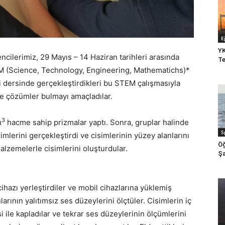
E
YK
ncilerimiz, 29 Mayıs – 14 Haziran tarihleri arasında
Te
EM (Science, Technology, Engineering, Mathematichs)*
i dersinde gerçekleştirdikleri bu STEM çalışmasıyla
ine çözümler bulmayı amaçladılar.
3
m
hacme sahip prizmalar yaptı. Sonra, gruplar halinde
S
zimlerini gerçekleştirdi ve cisimlerinin yüzey alanlarını
Öğ
alzemelerle cisimlerini oluşturdular.
Şa
cihazı yerleştirdiler ve mobil cihazlarına yüklemiş
rının yalıtımsız ses düzeylerini ölçtüler. Cisimlerin iç
 ile kapladılar ve tekrar ses düzeylerinin ölçümlerini