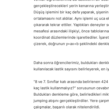
gerçekleştirecekleri yerin kenarına yerleşti
Düşüş işlemini bir kaç defa yaparak, şişen
ortalamasını not aldılar. Aynı işlemi uç uca ekl
çıkararak tekrar ettiler. Yaptıkları deneyler
mesafesi arasındaki ilişkiyi, önce tablolarına y
koordinat düzlemlerinde işaretlediler. İşare
çizerek, doğrunun y=ax+b şeklindeki denkle
Daha sonra öğrencilerimiz, buldukları den
kullanılacak lastik sayısını belirleyerek, en
“8 ve 7. Sınıflar katı arasında belirlenen 4
kaç lastik kullanmalıyız?” sorusunun cevabın
Buldukları denkleme göre, belirledikleri mikt
jumping atışını gerçekleştirdiler. Yere ça
çalışmalar, başarılı olarak nitelendirildi.