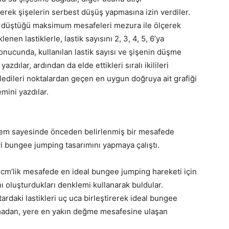
rerek şişelerin serbest düşüş yapmasına izin verdiler.
in düştüğü maksimum mesafeleri mezura ile ölçerek
enen lastiklerle, lastik sayısını 2, 3, 4, 5, 6’ya
 sonucunda, kullanılan lastik sayısı ve şişenin düşme
azdılar, ardından da elde ettikleri sıralı ikilileri
tledileri noktalardan geçen en uygun doğruya ait grafiği
mini yazdılar.
klem sayesinde önceden belirlenmiş bir mesafede
 iyi bungee jumping tasarımını yapmaya çalıştı.
24 cm’lik mesafede en ideal bungee jumping hareketi için
ı oluşturdukları denklemi kullanarak buldular.
ardaki lastikleri uç uca birleştirerek ideal bungee
rpmadan, yere en yakın değme mesafesine ulaşan