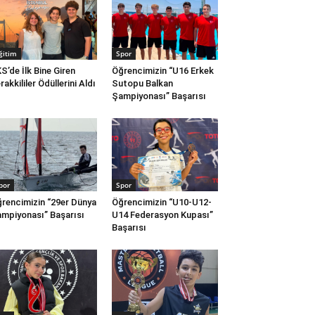
ğitim
Spor
S’de İlk Bine Giren
Öğrencimizin “U16 Erkek
rakkililer Ödüllerini Aldı
Sutopu Balkan
Şampiyonası” Başarısı
por
Spor
rencimizin “29er Dünya
Öğrencimizin “U10-U12-
mpiyonası” Başarısı
U14 Federasyon Kupası”
Başarısı