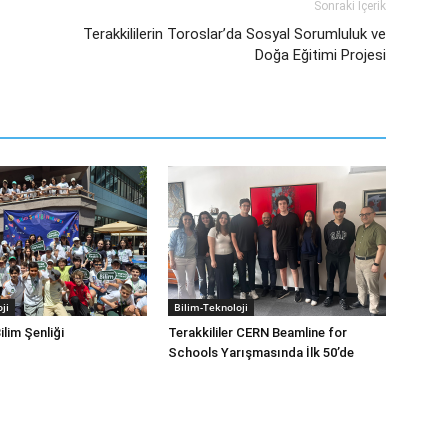
Sonraki İçerik
Terakkililerin Toroslar’da Sosyal Sorumluluk ve
Doğa Eğitimi Projesi
ji
Bilim-Teknoloji
ilim Şenliği
Terakkililer CERN Beamline for
Schools Yarışmasında İlk 50’de