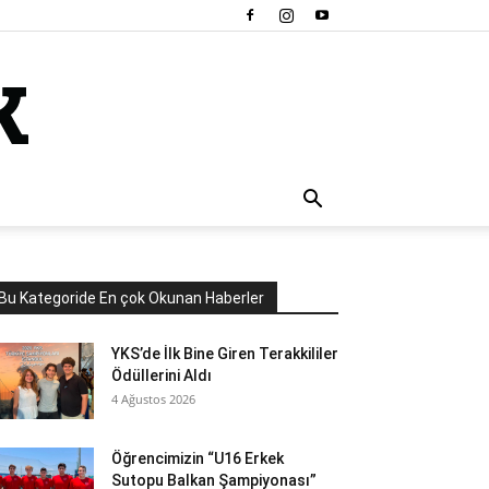
Bu Kategoride En çok Okunan Haberler
YKS’de İlk Bine Giren Terakkililer
Ödüllerini Aldı
4 Ağustos 2026
Öğrencimizin “U16 Erkek
Sutopu Balkan Şampiyonası”