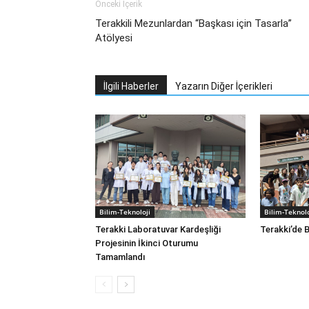
Önceki İçerik
Terakkili Mezunlardan “Başkası için Tasarla”
Atölyesi
İlgili Haberler
Yazarın Diğer İçerikleri
Bilim-Teknoloji
Bilim-Teknolo
Terakki Laboratuvar Kardeşliği
Terakki’de B
Projesinin İkinci Oturumu
Tamamlandı