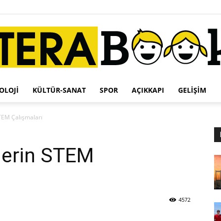
OLOJI
KÜLTÜR-SANAT
SPOR
AÇIKKAPI
GELIŞIM
Terabook
STEM Çalışmaları
ilerin STEM
4572