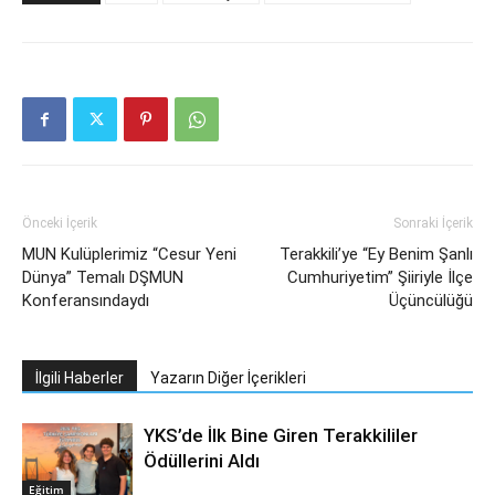
Önceki İçerik
Sonraki İçerik
MUN Kulüplerimiz “Cesur Yeni
Terakkili’ye “Ey Benim Şanlı
Dünya” Temalı DŞMUN
Cumhuriyetim” Şiiriyle İlçe
Konferansındaydı
Üçüncülüğü
İlgili Haberler
Yazarın Diğer İçerikleri
YKS’de İlk Bine Giren Terakkililer
Ödüllerini Aldı
Eğitim