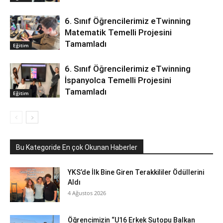
6. Sınıf Öğrencilerimiz eTwinning
Matematik Temelli Projesini
Tamamladı
Eğitim
6. Sınıf Öğrencilerimiz eTwinning
İspanyolca Temelli Projesini
Tamamladı
Eğitim
Bu Kategoride En çok Okunan Haberler
YKS’de İlk Bine Giren Terakkililer Ödüllerini
Aldı
4 Ağustos 2026
Öğrencimizin “U16 Erkek Sutopu Balkan