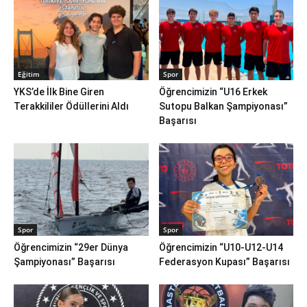
Eğitim
Spor
YKS’de İlk Bine Giren
Öğrencimizin “U16 Erkek
Terakkililer Ödüllerini Aldı
Sutopu Balkan Şampiyonası”
Başarısı
Spor
Spor
Öğrencimizin “29er Dünya
Öğrencimizin “U10-U12-U14
Şampiyonası” Başarısı
Federasyon Kupası” Başarısı