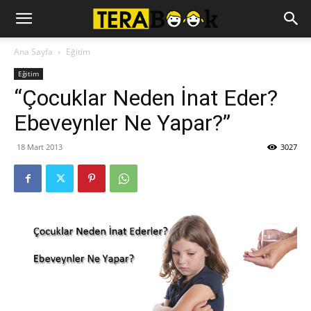
Ana Sayfa
Eğitim
Eğitim
“Çocuklar Neden İnat Eder?
Ebeveynler Ne Yapar?”
18 Mart 2013
3027