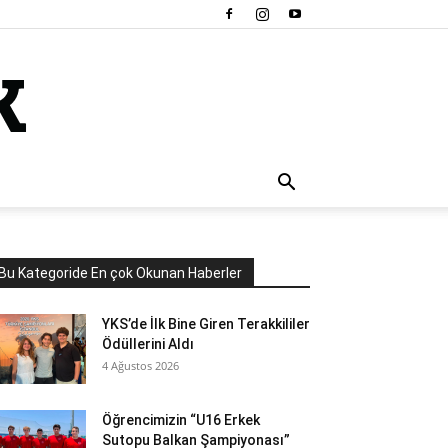
Bu Kategoride En çok Okunan Haberler
YKS’de İlk Bine Giren Terakkililer
Ödüllerini Aldı
4 Ağustos 2026
Öğrencimizin “U16 Erkek
Sutopu Balkan Şampiyonası”