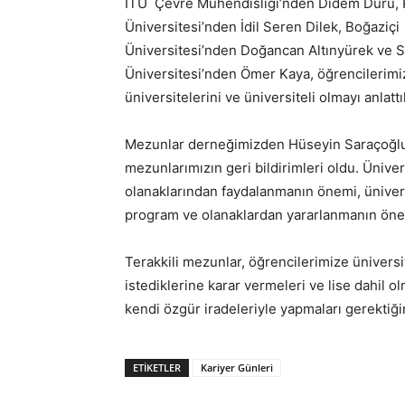
İTÜ Çevre Mühendisliği’nden Didem Duru, 
Üniversitesi’nden İdil Seren Dilek, Boğaziçi
Üniversitesi’nden Doğancan Altınyürek ve 
Üniversitesi’nden Ömer Kaya, öğrencilerimi
üniversitelerini ve üniversiteli olmayı anlattıl
Mezunlar derneğimizden Hüseyin Saraçoğl
mezunlarımızın geri bildirimleri oldu. Üniver
olanaklarından faydalanmanın önemi, üniversi
program ve olanaklardan yararlanmanın öne
Terakkili mezunlar, öğrencilerimize ünivers
istediklerine karar vermeleri ve lise dahil 
kendi özgür iradeleriyle yapmaları gerektiğin
ETIKETLER
Kariyer Günleri