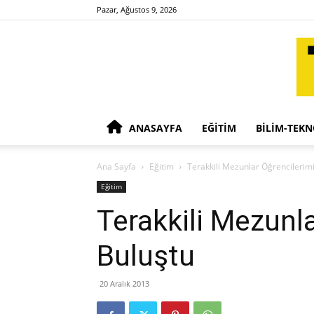
Pazar, Ağustos 9, 2026
ANASAYFA
EĞITIM
BILIM-TEKN
Ana Sayfa
Eğitim
Terakkili Mezunlar Öğrencilerimi
Eğitim
Terakkili Mezunla
Buluştu
20 Aralık 2013