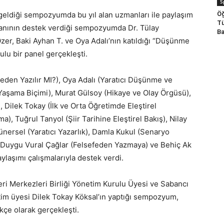
S
Öğ
geldiği sempozyumda bu yıl alan uzmanları ile paylaşım
Tü
uzmanının destek verdiği sempozyumda Dr. Tülay
Ba
zer, Baki Ayhan T. ve Oya Adalı’nın katıldığı “Düşünme
lu bir panel gerçekleşti.
n Yazılır MI?), Oya Adalı (Yaratıcı Düşünme ve
Yaşama Biçimi), Murat Gülsoy (Hikaye ve Olay Örgüsü),
, Dilek Tokay (İlk ve Orta Öğretimde Eleştirel
, Tuğrul Tanyol (Şiir Tarihine Eleştirel Bakış), Nilay
nersel (Yaratıcı Yazarlık), Damla Kukul (Senaryo
 Duygu Vural Çağlar (Felsefeden Yazmaya) ve Behiç Ak
laşımı çalışmalarıyla destek verdi.
i Merkezleri Birliği Yönetim Kurulu Üyesi ve Sabancı
tim üyesi Dilek Tokay Köksal’ın yaptığı sempozyum,
kçe olarak gerçekleşti.