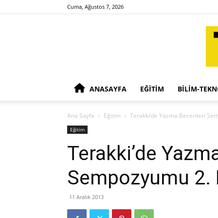
Cuma, Ağustos 7, 2026
ANASAYFA
EĞITIM
BILIM-TEKN
Ana Sayfa
Eğitim
Terakki’de Yazma Becerileri Se
Eğitim
Terakki’de Yazma
Sempozyumu 2. K
11 Aralık 2013