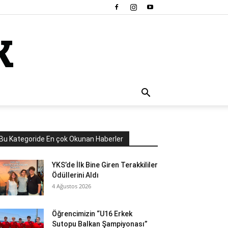
Bu Kategoride En çok Okunan Haberler
YKS’de İlk Bine Giren Terakkililer
Ödüllerini Aldı
4 Ağustos 2026
Öğrencimizin “U16 Erkek
Sutopu Balkan Şampiyonası”