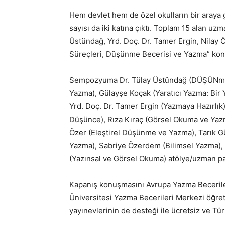
Hem devlet hem de özel okulların bir araya 
sayısı da iki katına çıktı. Toplam 15 alan 
Üstündağ, Yrd. Doç. Dr. Tamer Ergin, Nilay Ö
Süreçleri, Düşünme Becerisi ve Yazma” konu
Sempozyuma Dr. Tülay Üstündağ (DÜŞÜNmede
Yazma), Gülayşe Koçak (Yaratıcı Yazma: Bir 
Yrd. Doç. Dr. Tamer Ergin (Yazmaya Hazırlık)
Düşünce), Rıza Kıraç (Görsel Okuma ve Yazma)
Özer (Eleştirel Düşünme ve Yazma), Tarık Gü
Yazma), Sabriye Özerdem (Bilimsel Yazma),
(Yazınsal ve Görsel Okuma) atölye/uzman pay
Kapanış konuşmasını Avrupa Yazma Beceriler
Üniversitesi Yazma Becerileri Merkezi öğre
yayınevlerinin de desteği ile ücretsiz ve Tür