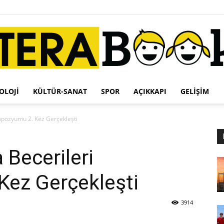
OLOJI
KÜLTÜR-SANAT
SPOR
AÇIKKAPI
GELIŞIM
Terabook
mpozyumu 2. Kez Gerçekleşti
 Becerileri
ez Gerçekleşti
3914