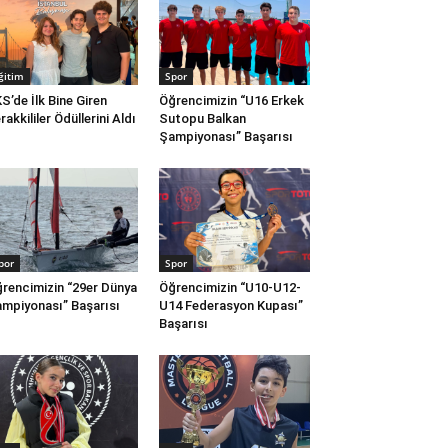
ğitim
Spor
S’de İlk Bine Giren
Öğrencimizin “U16 Erkek
rakkililer Ödüllerini Aldı
Sutopu Balkan
Şampiyonası” Başarısı
por
Spor
rencimizin “29er Dünya
Öğrencimizin “U10-U12-
mpiyonası” Başarısı
U14 Federasyon Kupası”
Başarısı