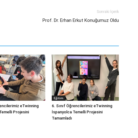
Sonraki İçerik
Prof. Dr. Erhan Erkut Konuğumuz Oldu
Eğitim
rencilerimiz eTwinning
6. Sınıf Öğrencilerimiz eTwinning
emelli Projesini
İspanyolca Temelli Projesini
Tamamladı