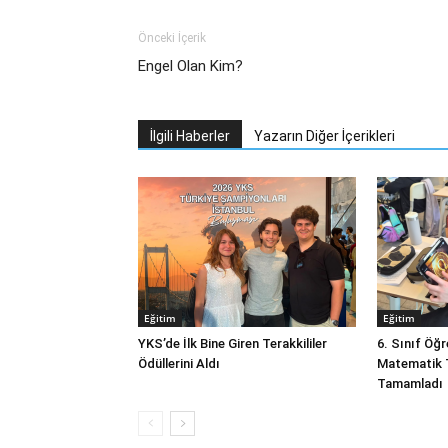
Önceki İçerik
Engel Olan Kim?
İlgili Haberler
Yazarın Diğer İçerikleri
Eğitim
Eğitim
YKS’de İlk Bine Giren Terakkililer
6. Sınıf Öğ
Ödüllerini Aldı
Matematik T
Tamamladı