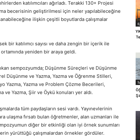
hirlerden katılımcıları ağırladı. Terakki 130+ Projesi
ma becerisinin geliştirilmesi için neler yapılabileceğine
nabileceğine ilişkin çeşitli boyutlarda çalışmalar
E
YK
Te
bir katılımcı sayısı ve daha zengin bir içerik ile
m ortamında yeniden bir araya geldi.
a çıkan sempozyumda; Düşünme Süreçleri ve Düşünme
irel Düşünme ve Yazma, Yazma ve Öğrenme Stilleri,
S
ryo Yazma, Yazma ve Problem Çözme Becerileri,
Öğ
ve Yazma, Şiir ve Öykü konuları yer aldı.
Şa
lışmalarda tüm paydaşların sesi vardı. Yayınevlerinin
lara ulaşma fırsatı bulan öğretmenler, alan uzmanları ile
empozyumun diğer bir etkinliği olan iyi örnek sunumları
lerin yürüttüğü çalışmalardan örnekler gördüler.