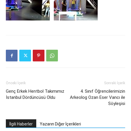
Önceki İçerik
Sonraki İçerik
Genç Erkek Hentbol Takımımız
4. Sınıf Öğrencilerimizin
İstanbul Dördüncüsü Oldu
Arkeolog Ozan Eser Vancı ile
Söyleşisi
İlgili Haberler
Yazarın Diğer İçerikleri