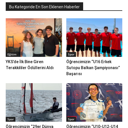
Bu Kategoride En Son Eklenen Haberler
Eğitim
Spor
YKS’de İlk Bine Giren
Öğrencimizin “U16 Erkek
Terakkililer Ödüllerini Aldı
Sutopu Balkan Şampiyonası”
Başarısı
Spor
Spor
Öğrencimizin “29er Dünya
Öğrencimizin “U10-U12-U14