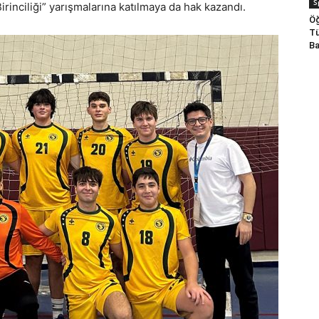
S
irinciliği” yarışmalarına katılmaya da hak kazandı.
Öğ
Tü
Ba