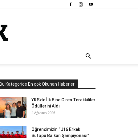
Bu Kategoride En çok Okunan Haberler
YKS’de İlk Bine Giren Terakkililer
Ödüllerini Aldı
4 Ağustos 2026
Öğrencimizin “U16 Erkek
Sutopu Balkan Şampiyonası”