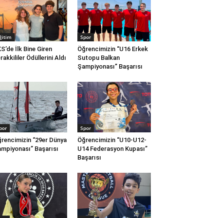
ğitim
Spor
S’de İlk Bine Giren
Öğrencimizin “U16 Erkek
rakkililer Ödüllerini Aldı
Sutopu Balkan
Şampiyonası” Başarısı
por
Spor
rencimizin “29er Dünya
Öğrencimizin “U10-U12-
mpiyonası” Başarısı
U14 Federasyon Kupası”
Başarısı