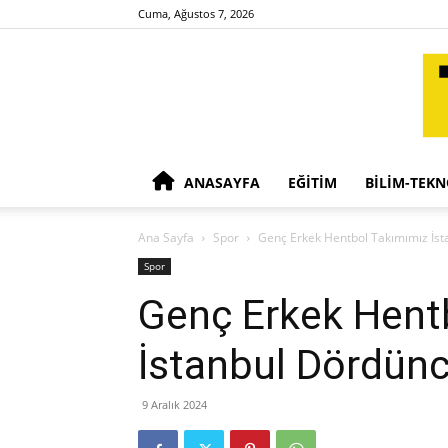
Cuma, Ağustos 7, 2026
ANASAYFA
EĞITIM
BILIM-TEKN
Ana Sayfa
Spor
Genç Erkek Hentbol Takımımız İs
Spor
Genç Erkek Hent
İstanbul Dördün
9 Aralık 2024