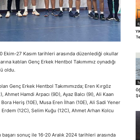
E
YK
Te
0 Ekim-27 Kasım tarihleri arasında düzenlediği okullar
malarına katılan Genç Erkek Hentbol Takımımız oynadığı
ü oldu.
S
lan Genç Erkek Hentbol Takımımızda; Eren Kırgöz
Öğ
), Ahmet Hamdi Arpacı (9D), Ayaz Balcı (9I), Ali Kaan
Şa
Bora Heriş (10E), Musa Eren İlhan (10E), Ali Sadi Yener
Mir Erdem (12C), Selim Kuğu (12C), Ahmet Arhan Kolcu
başarı sonuç ile 16-20 Aralık 2024 tarihleri arasında