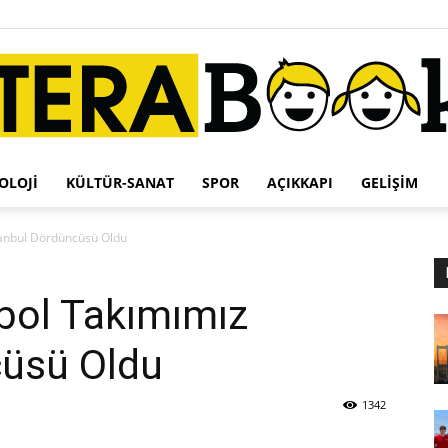
OLOJI
KÜLTÜR-SANAT
SPOR
AÇIKKAPI
GELIŞIM
Terabook
tanbul Dördüncüsü Oldu
bol Takımımız
cüsü Oldu
1342