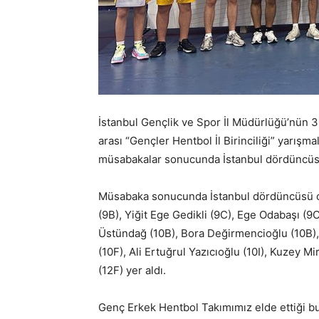
İstanbul Gençlik ve Spor İl Müdürlüğü’nün 3
arası “Gençler Hentbol İl Birinciliği” yarış
müsabakalar sonucunda İstanbul dördüncüs
Müsabaka sonucunda İstanbul dördüncüsü o
(9B), Yiğit Ege Gedikli (9C), Ege Odabaşı (9C
Üstündağ (10B), Bora Değirmencioğlu (10B), 
(10F), Ali Ertuğrul Yazıcıoğlu (10I), Kuzey 
(12F) yer aldı.
Genç Erkek Hentbol Takımımız elde ettiği bu 