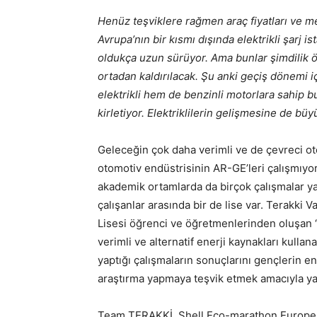
Henüz teşviklere rağmen araç fiyatları ve m
Avrupa’nın bir kısmı dışında elektrikli şarj i
oldukça uzun sürüyor. Ama bunlar şimdilik ö
ortadan kaldırılacak. Şu anki geçiş dönemi 
elektrikli hem de benzinli motorlara sahip 
kirletiyor. Elektriklilerin gelişmesine de bü
Geleceğin çok daha verimli ve de çevreci ot
otomotiv endüstrisinin AR-GE’leri çalışmıyor.
akademik ortamlarda da birçok çalışmalar ya
çalışanlar arasında bir de lise var. Terakki V
Lisesi öğrenci ve öğretmenlerinden oluşan
verimli ve alternatif enerji kaynakları kulla
yaptığı çalışmaların sonuçlarını gençlerin en
araştırma yapmaya teşvik etmek amacıyla ya
Team TERAKKİ, Shell Eco-marathon Europe y