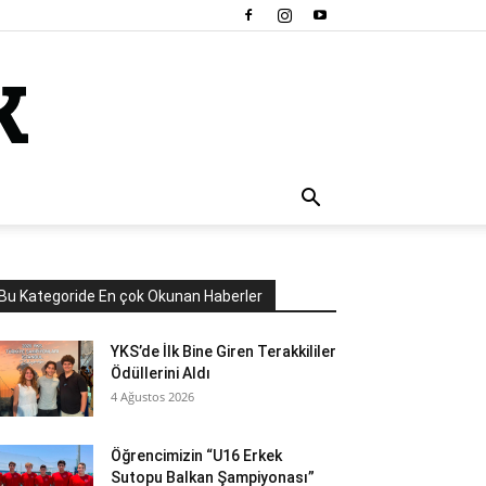
Bu Kategoride En çok Okunan Haberler
YKS’de İlk Bine Giren Terakkililer
Ödüllerini Aldı
4 Ağustos 2026
Öğrencimizin “U16 Erkek
Sutopu Balkan Şampiyonası”