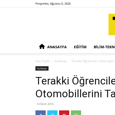
Perşembe, Ağustos 6, 2026
ANASAYFA
EĞITIM
BILIM-TEKN
Ana Sayfa
Açıkkapı
Terakki Öğrencileri Geleceğin 
Açıkkapı
Terakki Öğrencil
Otomobillerini Ta
14 Ekim 2016