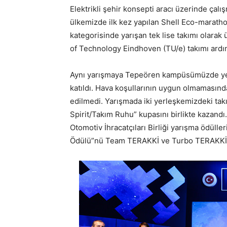
Elektrikli şehir konsepti aracı üzerinde ça
ülkemizde ilk kez yapılan Shell Eco-marat
kategorisinde yarışan tek lise takımı olarak ü
of Technology Eindhoven (TU/e) takımı ardı
Aynı yarışmaya Tepeören kampüsümüzde yen
katıldı. Hava koşullarının uygun olmamasınd
edilmedi. Yarışmada iki yerleşkemizdeki t
Spirit/Takım Ruhu” kupasını birlikte kazandı
Otomotiv İhracatçıları Birliği yarışma ödüller
Ödülü”nü Team TERAKKİ ve Turbo TERAKKİ’