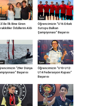
ğitim
Spor
S’de İlk Bine Giren
Öğrencimizin “U16 Erkek
rakkililer Ödüllerini Aldı
Sutopu Balkan
Şampiyonası” Başarısı
por
Spor
rencimizin “29er Dünya
Öğrencimizin “U10-U12-
mpiyonası” Başarısı
U14 Federasyon Kupası”
Başarısı