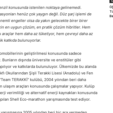
S
Öğ
enzil konusunda istenilen noktaya gelinemedi.
Tü
stasyonları henüz çok yaygın değil. Düz şarj işlemi de
Ba
nemli engeller olsa da yakın gelecekte birer birer
için en uygun çözüm, en pratik çözüm hibritler. Hem
bu araçlar hem daha az tüketiyor, hem çevreyi daha az
yük katkıda bulunuyorlar.
omobillerinin geliştirilmesi konusunda sadece
 Bunların dışında üniversite ve enstitüler gibi
pılıyor ve katkılarda bulunuluyor. Ülkemizde bu alanda
akfı Okullarından Şişli Terakki Lisesi (Anadolu) ve Fen
 “Team TERAKKİ” kulübü, 2004 yılından beri daha
nan ulaşım araçları konusunda çalışmalar yapıyor. Kulüp
erji verimliliği ve alternatif enerji kaynakları konusunda
pılan Shell Eco-marathon yarışmasında test ediyor.
arışmasına 2005 yılından beri hiç ara vermeden