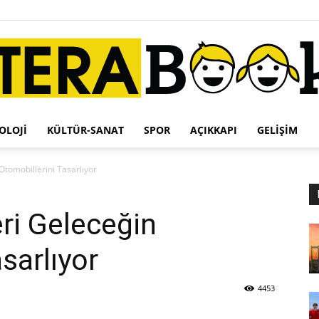
OLOJI
KÜLTÜR-SANAT
SPOR
AÇIKKAPI
GELIŞIM
Terabook
Otomobillerini Tasarlıyor
eri Geleceğin
sarlıyor
4453