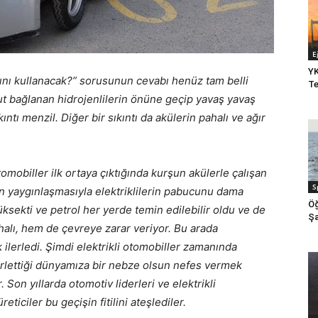
E
YK
ını kullanacak?” sorusunun cevabı henüz tam belli
Te
mut bağlanan hidrojenlilerin önüne geçip yavaş yavaş
tı menzil. Diğer bir sıkıntı da akülerin pahalı ve ağır
omobiller ilk ortaya çıktığında kurşun akülerle çalışan
S
lün yaygınlaşmasıyla elektriklilerin pabucunu dama
Öğ
yüksekti ve petrol her yerde temin edilebilir oldu ve de
Şa
alı, hem de çevreye zarar veriyor. Bu arada
 ilerledi. Şimdi elektrikli otomobiller zamanında
 kirlettiği dünyamıza bir nebze olsun nefes vermek
 Son yıllarda otomotiv liderleri ve elektrikli
eticiler bu geçişin fitilini ateşlediler.