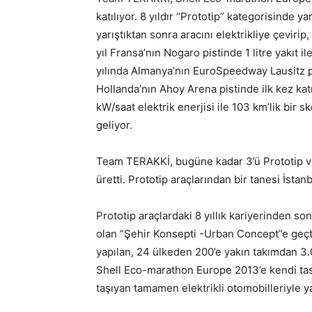
katılıyor. 8 yıldır “Prototip” kategorisinde ya
yarıştıktan sonra aracını elektrikliye çevirip,
yıl Fransa’nın Nogaro pistinde 1 litre yakıt i
yılında Almanya’nın EuroSpeedway Lausitz pi
Hollanda’nın Ahoy Arena pistinde ilk kez katıl
kW/saat elektrik enerjisi ile 103 km’lik bir sk
geliyor.
Team TERAKKİ, bugüne kadar 3’ü Prototip ve
üretti. Prototip araçlarından bir tanesi İs
Prototip araçlardaki 8 yıllık kariyerinden so
olan “Şehir Konsepti -Urban Concept”e geçt
yapılan, 24 ülkeden 200’e yakın takımdan 3.0
Shell Eco-marathon Europe 2013’e kendi tasar
taşıyan tamamen elektrikli otomobilleriyle ya