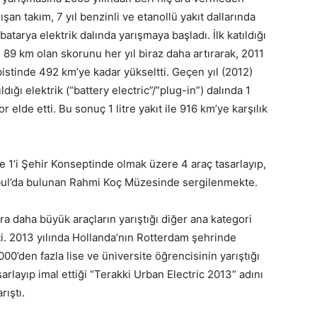
rışan takım, 7 yıl benzinli ve etanollü yakıt dallarında
 batarya elektrik dalında yarışmaya başladı. İlk katıldığı
le 89 km olan skorunu her yıl biraz daha artırarak, 2011
stinde 492 km’ye kadar yükseltti. Geçen yıl (2012)
dığı elektrik (“battery electric”/”plug-in”) dalında 1
or elde etti. Bu sonuç 1 litre yakıt ile 916 km’ye karşılık
 1’i Şehir Konseptinde olmak üzere 4 araç tasarlayıp,
tanbul’da bulunan Rahmi Koç Müzesinde sergilenmekte.
nra daha büyük araçların yarıştığı diğer ana kategori
i. 2013 yılında Hollanda’nın Rotterdam şehrinde
00’den fazla lise ve üniversite öğrencisinin yarıştığı
layıp imal ettiği “Terakki Urban Electric 2013” adını
rıştı.