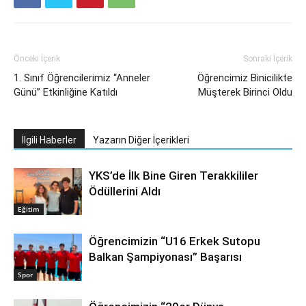
Önceki İçerik
Sonraki İçerik
1. Sınıf Öğrencilerimiz “Anneler
Öğrencimiz Binicilikte
Günü” Etkinliğine Katıldı
Müşterek Birinci Oldu
İlgili Haberler
Yazarın Diğer İçerikleri
YKS’de İlk Bine Giren Terakkililer
Ödüllerini Aldı
Eğitim
Öğrencimizin “U16 Erkek Sutopu
Balkan Şampiyonası” Başarısı
Spor