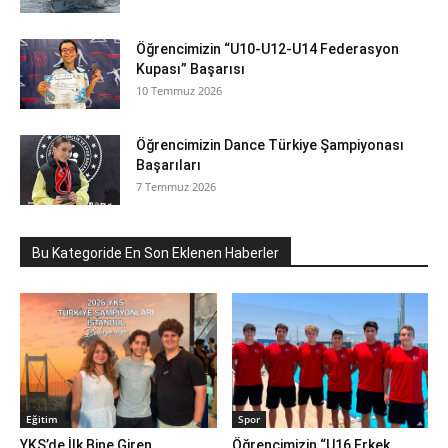
Öğrencimizin “U10-U12-U14 Federasyon
Kupası” Başarısı
10 Temmuz 2026
Öğrencimizin Dance Türkiye Şampiyonası
Başarıları
7 Temmuz 2026
Bu Kategoride En Son Eklenen Haberler
Eğitim
Spor
YKS’de İlk Bine Giren
Öğrencimizin “U16 Erkek