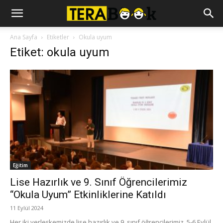
Ana Sayfa
Etiketler
Okula uyum
Etiket: okula uyum
Eğitim
Lise Hazırlık ve 9. Sınıf Öğrencilerimiz
“Okula Uyum” Etkinliklerine Katıldı
11 Eylül 2024
Her iki yerleşkemizde lise hazırlık ve 9. sınıf öğrencilerimiz, 5-6 Eylül