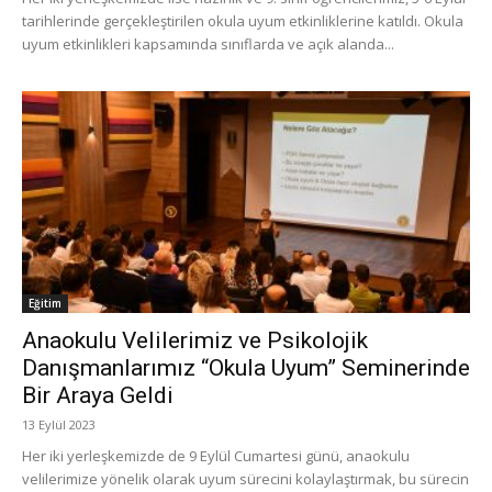
tarihlerinde gerçekleştirilen okula uyum etkinliklerine katıldı. Okula
uyum etkinlikleri kapsamında sınıflarda ve açık alanda...
Eğitim
Anaokulu Velilerimiz ve Psikolojik
Danışmanlarımız “Okula Uyum” Seminerinde
Bir Araya Geldi
13 Eylül 2023
Her iki yerleşkemizde de 9 Eylül Cumartesi günü, anaokulu
velilerimize yönelik olarak uyum sürecini kolaylaştırmak, bu sürecin