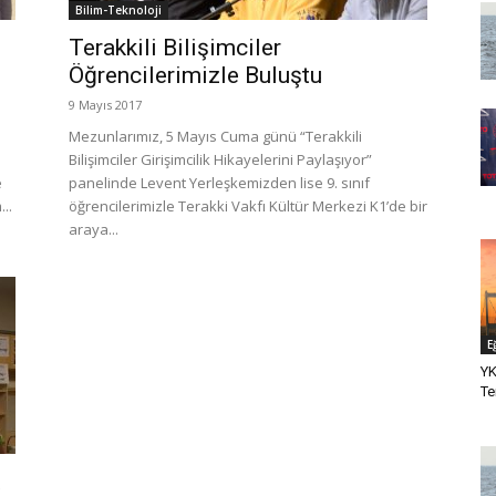
Bilim-Teknoloji
Terakkili Bilişimciler
Öğrencilerimizle Buluştu
9 Mayıs 2017
Mezunlarımız, 5 Mayıs Cuma günü “Terakkili
Bilişimciler Girişimcilik Hikayelerini Paylaşıyor”
e
panelinde Levent Yerleşkemizden lise 9. sınıf
..
öğrencilerimizle Terakki Vakfı Kültür Merkezi K1’de bir
araya...
E
YK
Te