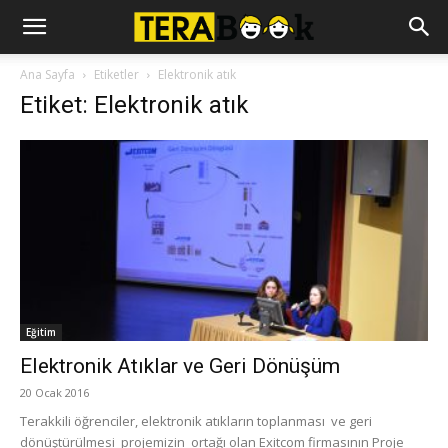
Ana Sayfa
Etiketler
Elektronik atık
Etiket: Elektronik atık
Eğitim
Elektronik Atıklar ve Geri Dönüşüm
20 Ocak 2016
Terakkili öğrenciler, elektronik atıkların toplanması ve geri
dönüştürülmesi projemizin ortağı olan Exitcom firmasının Proje