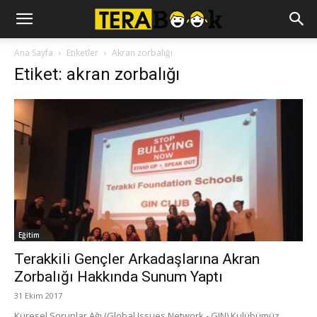
Ana Sayfa
Etiketler
Akran zorbalığı
Etiket: akran zorbalığı
Eğitim
Terakkili Gençler Arkadaşlarına Akran
Zorbalığı Hakkında Sunum Yaptı
31 Ekim 2017
Küresel Sorunlar Ağı (Global Issues Network - GIN) Kulübümüz,