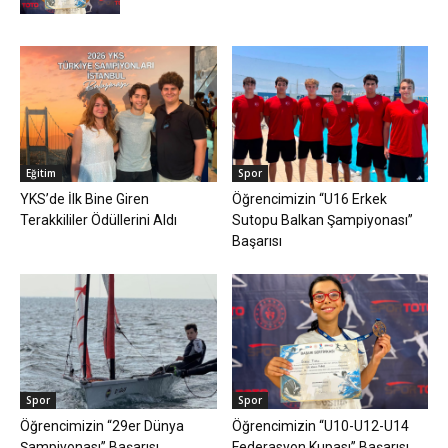
Eğitim
Spor
YKS’de İlk Bine Giren
Öğrencimizin “U16 Erkek
Terakkililer Ödüllerini Aldı
Sutopu Balkan Şampiyonası”
Başarısı
Spor
Spor
Öğrencimizin “29er Dünya
Öğrencimizin “U10-U12-U14
Şampiyonası” Başarısı
Federasyon Kupası” Başarısı