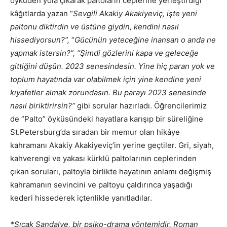
öyküden yola çıkarak paltoların ceplerine yerleştirdiği
kâğıtlarda yazan “
Sevgili Akakiy Akakiyeviç, işte yeni
paltonu diktirdin ve üstüne giydin, kendini nasıl
hissediyorsun?”,
“
Gücünün yeteceğine inansan o anda ne
yapmak istersin?”,
“Şimdi gözlerini kapa ve geleceğe
gittiğini düşün. 2023 senesindesin. Yine hiç paran yok ve
toplum hayatında var olabilmek için yine kendine yeni
kıyafetler almak zorundasın. Bu parayı 2023 senesinde
nasıl biriktirirsin?”
gibi sorular hazırladı. Öğrencilerimiz
de “Palto” öyküsündeki hayatlara karışıp bir süreliğine
St.Petersburg’da sıradan bir memur olan hikâye
kahramanı Akakiy Akakiyeviç’in yerine geçtiler. Gri, siyah,
kahverengi ve yakası kürklü paltolarının ceplerinden
çıkan soruları, paltoyla birlikte hayatının anlamı değişmiş
kahramanın sevincini ve paltoyu çaldırınca yaşadığı
kederi hissederek içtenlikle yanıtladılar.
*Sıcak Sandalye, bir psiko-drama yöntemidir. Roman