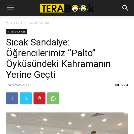
Ana Sayfa
Kültür-Sanat
Kültür-Sanat
Sıcak Sandalye:
Öğrencilerimiz “Palto”
Öyküsündeki Kahramanın
Yerine Geçti
24 Mayıs 2023
5384