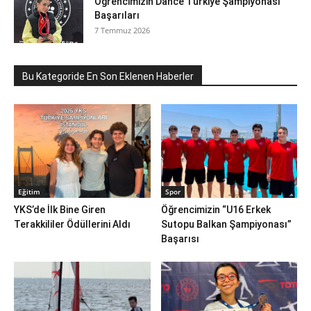
Öğrencimizin Dance Türkiye Şampiyonası
Başarıları
7 Temmuz 2026
Bu Kategoride En Son Eklenen Haberler
Eğitim
Spor
YKS’de İlk Bine Giren
Öğrencimizin “U16 Erkek
Terakkililer Ödüllerini Aldı
Sutopu Balkan Şampiyonası”
Başarısı