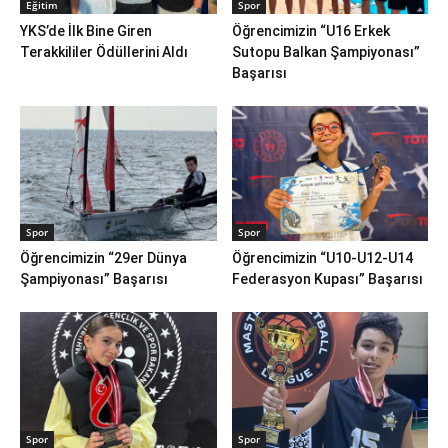
Eğitim
Spor
YKS’de İlk Bine Giren
Öğrencimizin “U16 Erkek
Terakkililer Ödüllerini Aldı
Sutopu Balkan Şampiyonası”
Başarısı
Spor
Spor
Öğrencimizin “29er Dünya
Öğrencimizin “U10-U12-U14
Şampiyonası” Başarısı
Federasyon Kupası” Başarısı
Spor
Spor