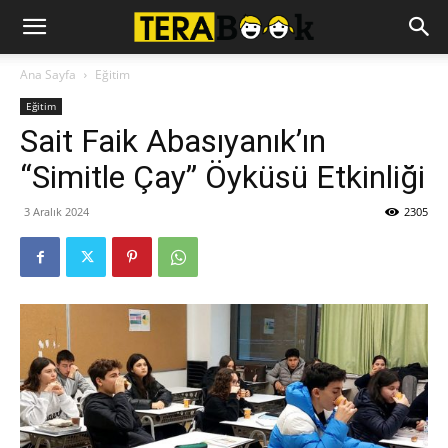
Ana Sayfa
Eğitim
Eğitim
Sait Faik Abasıyanık’ın
“Simitle Çay” Öyküsü Etkinliği
3 Aralık 2024
2305