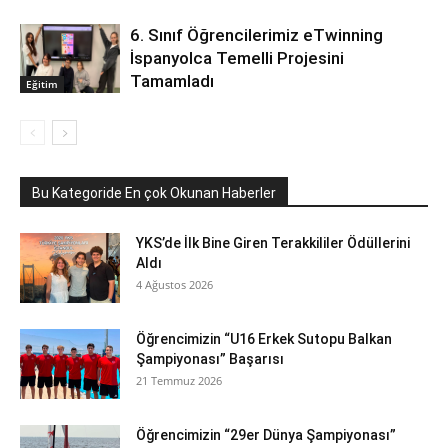
6. Sınıf Öğrencilerimiz eTwinning
İspanyolca Temelli Projesini
Tamamladı
Eğitim
Bu Kategoride En çok Okunan Haberler
YKS’de İlk Bine Giren Terakkililer Ödüllerini
Aldı
4 Ağustos 2026
Öğrencimizin “U16 Erkek Sutopu Balkan
Şampiyonası” Başarısı
21 Temmuz 2026
Öğrencimizin “29er Dünya Şampiyonası”