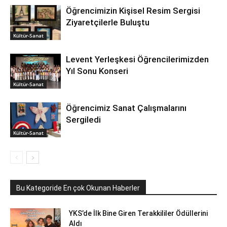
Öğrencimizin Kişisel Resim Sergisi
Ziyaretçilerle Buluştu
Kültür-Sanat
Levent Yerleşkesi Öğrencilerimizden
Yıl Sonu Konseri
Kültür-Sanat
Öğrencimiz Sanat Çalışmalarını
Sergiledi
Kültür-Sanat
Bu Kategoride En çok Okunan Haberler
YKS’de İlk Bine Giren Terakkililer Ödüllerini
Aldı