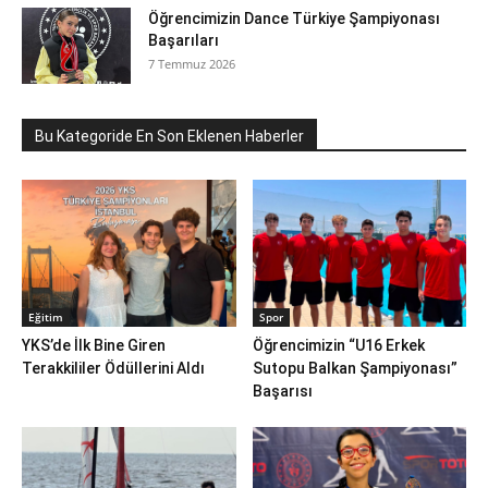
Öğrencimizin Dance Türkiye Şampiyonası
Başarıları
7 Temmuz 2026
Bu Kategoride En Son Eklenen Haberler
Eğitim
Spor
YKS’de İlk Bine Giren
Öğrencimizin “U16 Erkek
Terakkililer Ödüllerini Aldı
Sutopu Balkan Şampiyonası”
Başarısı