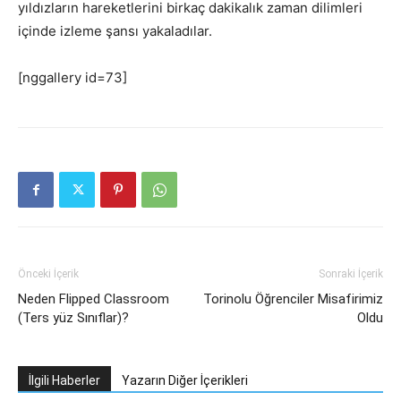
yıldızların hareketlerini birkaç dakikalık zaman dilimleri
içinde izleme şansı yakaladılar.
[nggallery id=73]
Önceki İçerik
Sonraki İçerik
Neden Flipped Classroom
Torinolu Öğrenciler Misafirimiz
(Ters yüz Sınıflar)?
Oldu
İlgili Haberler
Yazarın Diğer İçerikleri