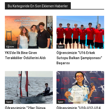
Bu Kategoride En Son Eklenen Haberler
Eğitim
Spor
YKS’de İlk Bine Giren
Öğrencimizin “U16 Erkek
Terakkililer Ödüllerini Aldı
Sutopu Balkan Şampiyonası”
Başarısı
Spor
Spor
Öğrencimizin “29er Dünya
Öğrencimizin “U10-U12-U14