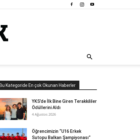
Bu Kategoride En çok Okunan Haberler
YKS’de İlk Bine Giren Terakkililer
Ödüllerini Aldı
4 Ağustos 2026
Öğrencimizin “U16 Erkek
Sutopu Balkan Şampiyonası”