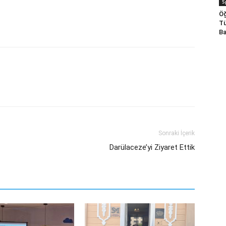
S
Öğ
Tü
Ba
Sonraki İçerik
Darülaceze’yi Ziyaret Ettik