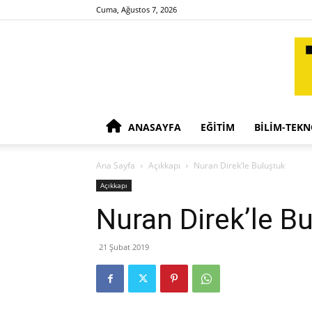
Cuma, Ağustos 7, 2026
ANASAYFA
EĞITIM
BILIM-TEKN
Ana Sayfa
Açıkkapı
Nuran Direk’le Buluştuk
Açıkkapı
Nuran Direk’le B
21 Şubat 2019