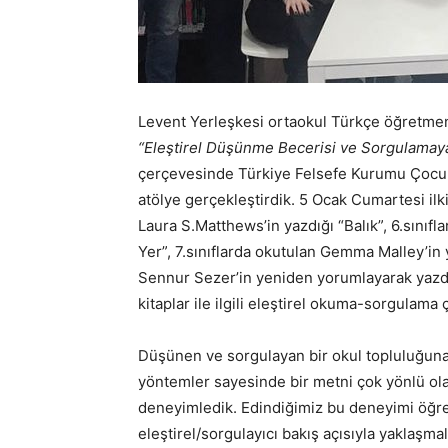
Levent Yerleşkesi ortaokul Türkçe öğretmen
“Eleştirel Düşünme Becerisi ve Sorgulamay
çerçevesinde Türkiye Felsefe Kurumu Çocukla
atölye gerçekleştirdik. 5 Ocak Cumartesi ilk
Laura S.Matthews’in yazdığı “Balık”, 6.sınıf
Yer”, 7.sınıflarda okutulan Gemma Malley’in ya
Sennur Sezer’in yeniden yorumlayarak yazdığı
kitaplar ile ilgili eleştirel okuma-sorgulama 
Düşünen ve sorgulayan bir okul topluluğuna
yöntemler sayesinde bir metni çok yönlü ola
deneyimledik. Edindiğimiz bu deneyimi öğren
eleştirel/sorgulayıcı bakış açısıyla yaklaşmal