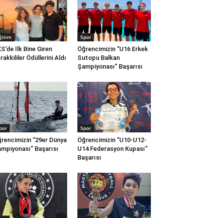
ğitim
Spor
S’de İlk Bine Giren
Öğrencimizin “U16 Erkek
rakkililer Ödüllerini Aldı
Sutopu Balkan
Şampiyonası” Başarısı
por
Spor
rencimizin “29er Dünya
Öğrencimizin “U10-U12-
mpiyonası” Başarısı
U14 Federasyon Kupası”
Başarısı