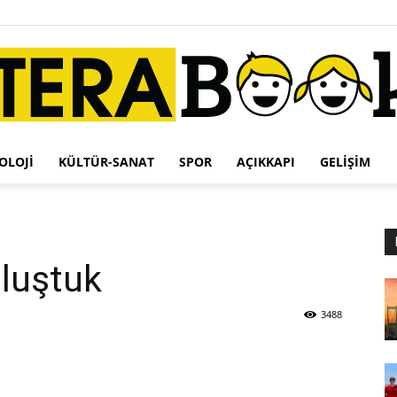
OLOJI
KÜLTÜR-SANAT
SPOR
AÇIKKAPI
GELIŞIM
Terabook
uluştuk
3488