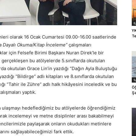
E
YK
Te
leri olarak 16 Ocak Cumartesi 09.00-16.00 saatlerinde
a Dayalı Okuma/Kitap İnceleme”
çalışmaları
r için Felsefe Birimi Başkanı Nuran Direk’le bir
i gerçekleşen bu atölyelerde 5.sınıflarda okutulan
larda okutulan Grace Lin’in yazdığı “Dağın Ayla Buluştuğu
zdığı “Bildirge” adlı kitapları ve 8.sınıflarda okutulan
S
 “Tahir ile Zühre” adlı halk hikâyesini inceledik ve bu
Öğ
çalışmaları yaptık.
Şa
 ulaşmayı hedeflediğimiz bu atölyelerde öğrendiğimiz
rak incelemeyi ve metne disiplinler arası bakabilmeyi
cilerimizle paylaşarak onların okudukları metinlere
arını sağlayabileceğimizi fark ettik.