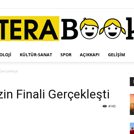
OLOJI
KÜLTÜR-SANAT
SPOR
AÇIKKAPI
GELIŞIM
Terabook
Gerçekleşti
in Finali Gerçekleşti
4143