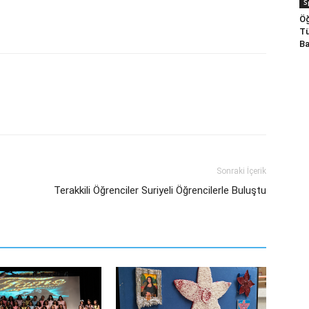
S
Öğ
Tü
Ba
Sonraki İçerik
Terakkili Öğrenciler Suriyeli Öğrencilerle Buluştu