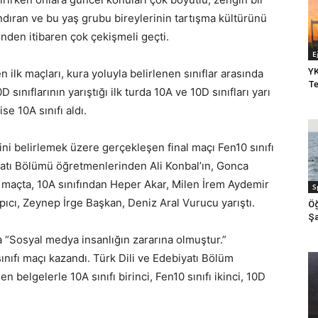
ıran ve bu yaş grubu bireylerinin tartışma kültürünü
nden itibaren çok çekişmeli geçti.
E
YK
lk maçları, kura yoluyla belirlenen sınıflar arasında
Te
 sınıflarının yarıştığı ilk turda 10A ve 10D sınıfları yarı
se 10A sınıfı aldı.
isini belirlemek üzere gerçekleşen final maçı Fen10 sınıfı
iyatı Bölümü öğretmenlerinden Ali Konbal’ın, Gonca
ğı maçta, 10A sınıfından Heper Akar, Milen İrem Aydemir
S
pıcı, Zeynep İrge Başkan, Deniz Aral Vurucu yarıştı.
Öğ
Şa
“Sosyal medya insanlığın zararına olmuştur.”
ıfı maçı kazandı. Türk Dili ve Edebiyatı Bölüm
 belgelerle 10A sınıfı birinci, Fen10 sınıfı ikinci, 10D