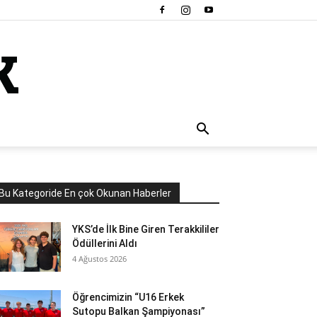
Bu Kategoride En çok Okunan Haberler
YKS’de İlk Bine Giren Terakkililer
Ödüllerini Aldı
4 Ağustos 2026
Öğrencimizin “U16 Erkek
Sutopu Balkan Şampiyonası”