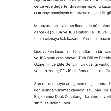
çerçevede değerlendirebilme vizyonu kazand
artırmayı amaçlayan münazara maçları ilk gü
Münazara turnuvasının lisemizde düzenlenen i
gerçekleşti. 10A ve 10B sınıfları ile 10C ve 10D
finale çıkmaya hak kazandı. Yarı final maçını i
Lise ve Fen Lisemizin 10. sınıflarının birinc
ve 10A sınıfı arasındaydı. Türk Dili ve Edeb
Özmen’in ve Elife Genç’in jüri üyeliği yaptı
ve Lara Yener; FEN10 sınıfından ise İrem Çır
Son derece heyecanlı geçen maçın sonunda 
konusunda hükümet kanadını savunan 10A sın
Başkanımız Dilek Özçelengir tarafından verilen
sınıfı ise üçüncü oldu.