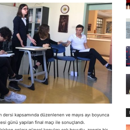
tım dersi kapsamında düzenlenen ve mayıs ayı boyunca
i günü yapılan final maçı ile sonuçlandı.
irirken onlara güncel konuları çok boyutlu, zengin bir