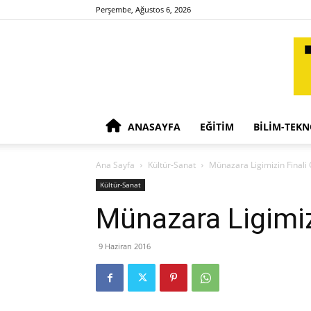
Perşembe, Ağustos 6, 2026
ANASAYFA
EĞITIM
BILIM-TEKN
Ana Sayfa
Kültür-Sanat
Münazara Ligimizin Finali 
Kültür-Sanat
Münazara Ligimiz
9 Haziran 2016