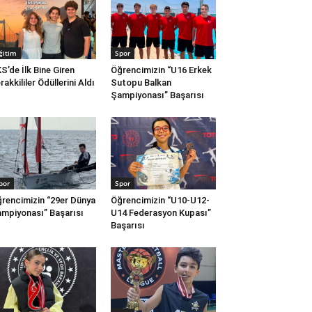
ğitim
Spor
S’de İlk Bine Giren
Öğrencimizin “U16 Erkek
rakkililer Ödüllerini Aldı
Sutopu Balkan
Şampiyonası” Başarısı
por
Spor
rencimizin “29er Dünya
Öğrencimizin “U10-U12-
mpiyonası” Başarısı
U14 Federasyon Kupası”
Başarısı