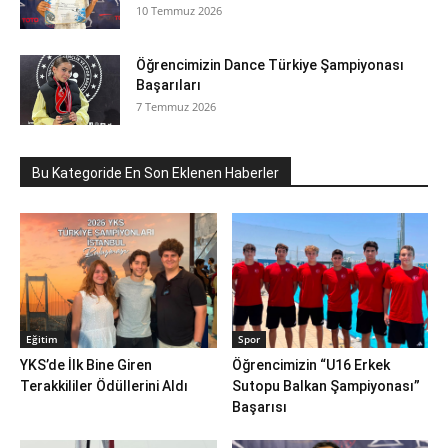
10 Temmuz 2026
Öğrencimizin Dance Türkiye Şampiyonası
Başarıları
7 Temmuz 2026
Bu Kategoride En Son Eklenen Haberler
Eğitim
Spor
YKS’de İlk Bine Giren
Öğrencimizin “U16 Erkek
Terakkililer Ödüllerini Aldı
Sutopu Balkan Şampiyonası”
Başarısı