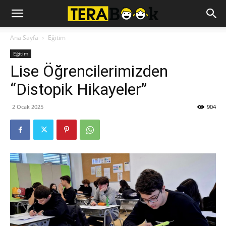
Ana Sayfa
Eğitim
Eğitim
Lise Öğrencilerimizden
“Distopik Hikayeler”
2 Ocak 2025
904