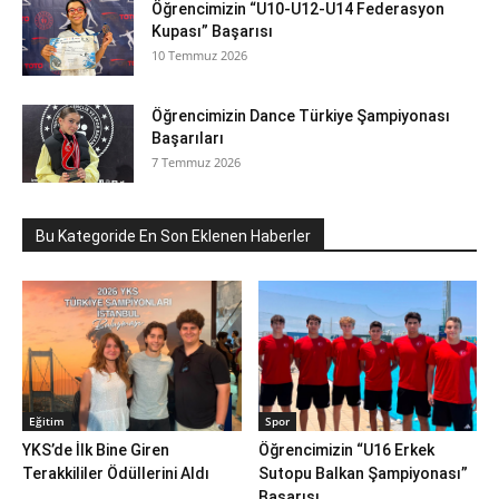
Öğrencimizin “U10-U12-U14 Federasyon
Kupası” Başarısı
10 Temmuz 2026
Öğrencimizin Dance Türkiye Şampiyonası
Başarıları
7 Temmuz 2026
Bu Kategoride En Son Eklenen Haberler
Eğitim
Spor
YKS’de İlk Bine Giren
Öğrencimizin “U16 Erkek
Terakkililer Ödüllerini Aldı
Sutopu Balkan Şampiyonası”
Başarısı