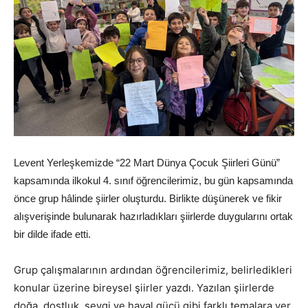
Levent Yerleşkemizde “22 Mart Dünya Çocuk Şiirleri Günü”
kapsamında ilkokul 4. sınıf öğrencilerimiz, bu gün kapsamında
önce grup hâlinde şiirler oluşturdu. Birlikte düşünerek ve fikir
alışverişinde bulunarak hazırladıkları şiirlerde duygularını ortak
bir dilde ifade etti.
Grup çalışmalarının ardından öğrencilerimiz, belirledikleri
konular üzerine bireysel şiirler yazdı. Yazılan şiirlerde
doğa, dostluk, sevgi ve hayal gücü gibi farklı temalara yer