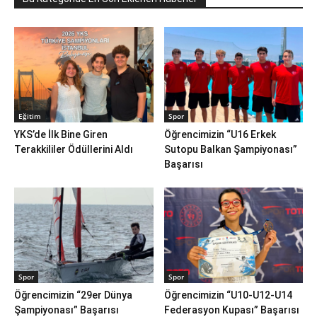
Eğitim
Spor
YKS’de İlk Bine Giren
Öğrencimizin “U16 Erkek
Terakkililer Ödüllerini Aldı
Sutopu Balkan Şampiyonası”
Başarısı
Spor
Spor
Öğrencimizin “29er Dünya
Öğrencimizin “U10-U12-U14
Şampiyonası” Başarısı
Federasyon Kupası” Başarısı