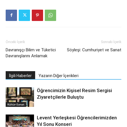
Önceki İçerik
Sonraki İçerik
Davranışçı Bilim ve Tüketici
Söyleşi: Cumhuriyet ve Sanat
Davranışlarını Anlamak
İlgili Haberler
Yazarın Diğer İçerikleri
Öğrencimizin Kişisel Resim Sergisi
Ziyaretçilerle Buluştu
Kültür-Sanat
Levent Yerleşkesi Öğrencilerimizden
Yıl Sonu Konseri