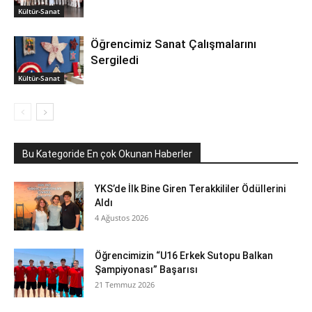
Kültür-Sanat
Öğrencimiz Sanat Çalışmalarını
Sergiledi
Kültür-Sanat
Bu Kategoride En çok Okunan Haberler
YKS’de İlk Bine Giren Terakkililer Ödüllerini
Aldı
4 Ağustos 2026
Öğrencimizin “U16 Erkek Sutopu Balkan
Şampiyonası” Başarısı
21 Temmuz 2026