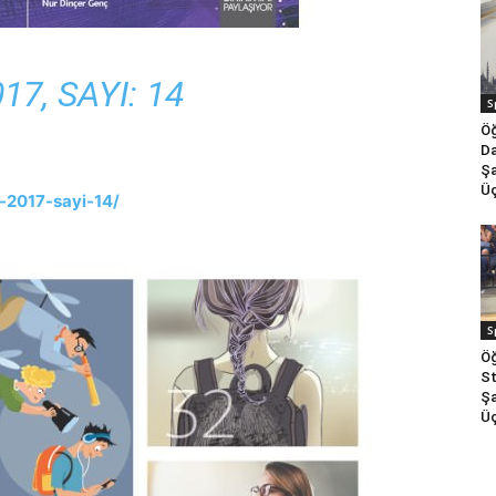
017, SAYI: 14
S
Öğ
Da
Şa
Üç
i-2017-sayi-14/
S
Öğ
St
Şa
Üç