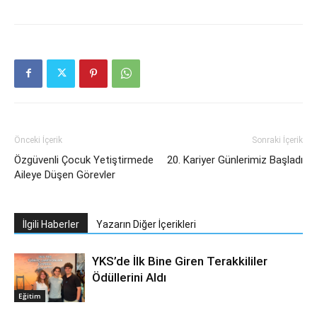
Önceki İçerik
Sonraki İçerik
Özgüvenli Çocuk Yetiştirmede
20. Kariyer Günlerimiz Başladı
Aileye Düşen Görevler
İlgili Haberler
Yazarın Diğer İçerikleri
YKS’de İlk Bine Giren Terakkililer
Ödüllerini Aldı
Eğitim