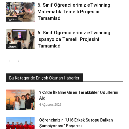
6. Sınıf Öğrencilerimiz eTwinning
Matematik Temelli Projesini
Tamamladı
Eğitim
6. Sınıf Öğrencilerimiz eTwinning
İspanyolca Temelli Projesini
Tamamladı
Eğitim
Bu Kategoride En çok Okunan Haberler
YKS’de İlk Bine Giren Terakkililer Ödüllerini
Aldı
4 Ağustos 2026
Öğrencimizin “U16 Erkek Sutopu Balkan
Şampiyonası” Başarısı