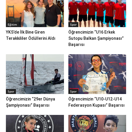
Eğitim
Spor
YKS’de İlk Bine Giren
Öğrencimizin “U16 Erkek
Terakkililer Ödüllerini Aldı
Sutopu Balkan Şampiyonası”
Başarısı
Spor
Spor
Öğrencimizin “29er Dünya
Öğrencimizin “U10-U12-U14
Şampiyonası” Başarısı
Federasyon Kupası” Başarısı