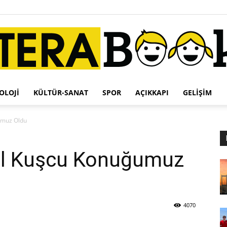
OLOJI
KÜLTÜR-SANAT
SPOR
AÇIKKAPI
GELIŞIM
Terabook
umuz Oldu
al Kuşcu Konuğumuz
4070