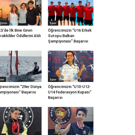
ğitim
Spor
S’de İlk Bine Giren
Öğrencimizin “U16 Erkek
rakkililer Ödüllerini Aldı
Sutopu Balkan
Şampiyonası” Başarısı
por
Spor
rencimizin “29er Dünya
Öğrencimizin “U10-U12-
mpiyonası” Başarısı
U14 Federasyon Kupası”
Başarısı