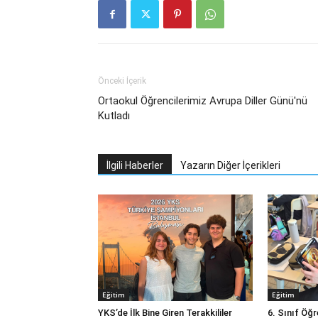
Önceki İçerik
Ortaokul Öğrencilerimiz Avrupa Diller Günü'nü
Kutladı
İlgili Haberler
Yazarın Diğer İçerikleri
Eğitim
Eğitim
YKS’de İlk Bine Giren Terakkililer
6. Sınıf Öğ