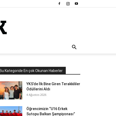
Bu Kategoride En çok Okunan Haberler
YKS’de İlk Bine Giren Terakkililer
Ödüllerini Aldı
4 Ağustos 2026
Öğrencimizin “U16 Erkek
Sutopu Balkan Şampiyonası”