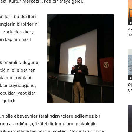
kfı Kültür Merkezi K1’de bir araya geldi.
tleri, bu dertleri
E
çlerin birbirlerini
YK
, zorluklara karşı
Te
en kapının nasıl
ok önemli olduğunu,
tiğini dile getiren
ların büyük bir
S
tikçe büyüdüğünü,
Öğ
Şa
ocukları yaptıkları
rguladı.
n bile ebeveynler tarafından tolere edilemez bir
da arandığını, çözülebilir konuların psikolojik
ikiyatristlere taşındığını söyledi. Sorunları çözme