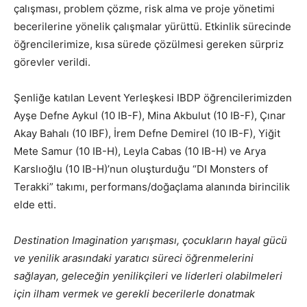
çalışması, problem çözme, risk alma ve proje yönetimi
becerilerine yönelik çalışmalar yürüttü. Etkinlik sürecinde
öğrencilerimize, kısa sürede çözülmesi gereken sürpriz
görevler verildi.
Şenliğe katılan Levent Yerleşkesi IBDP öğrencilerimizden
Ayşe Defne Aykul (10 IB-F), Mina Akbulut (10 IB-F), Çınar
Akay Bahalı (10 IBF), İrem Defne Demirel (10 IB-F), Yiğit
Mete Samur (10 IB-H), Leyla Cabas (10 IB-H) ve Arya
Karslıoğlu (10 IB-H)’nun oluşturduğu “DI Monsters of
Terakki” takımı, performans/doğaçlama alanında birincilik
elde etti.
Destination Imagination yarışması, çocukların hayal gücü
ve yenilik arasındaki yaratıcı süreci öğrenmelerini
sağlayan, geleceğin yenilikçileri ve liderleri olabilmeleri
için ilham vermek ve gerekli becerilerle donatmak