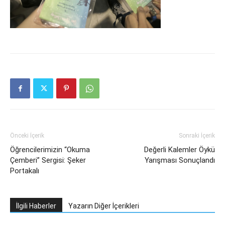
Önceki İçerik
Sonraki İçerik
Öğrencilerimizin “Okuma
Değerli Kalemler Öykü
Çemberi” Sergisi: Şeker
Yarışması Sonuçlandı
Portakalı
İlgili Haberler
Yazarın Diğer İçerikleri