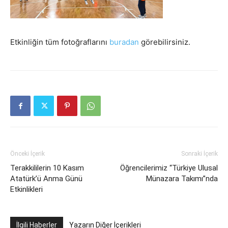
Etkinliğin tüm fotoğraflarını
buradan
görebilirsiniz.
Önceki İçerik
Sonraki İçerik
Terakkililerin 10 Kasım
Öğrencilerimiz “Türkiye Ulusal
Atatürk’ü Anma Günü
Münazara Takımı”nda
Etkinlikleri
İlgili Haberler
Yazarın Diğer İçerikleri