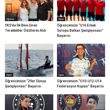
Eğitim
Spor
YKS’de İlk Bine Giren
Öğrencimizin “U16 Erkek
Terakkililer Ödüllerini Aldı
Sutopu Balkan Şampiyonası”
Başarısı
Spor
Spor
Öğrencimizin “29er Dünya
Öğrencimizin “U10-U12-U14
Şampiyonası” Başarısı
Federasyon Kupası” Başarısı