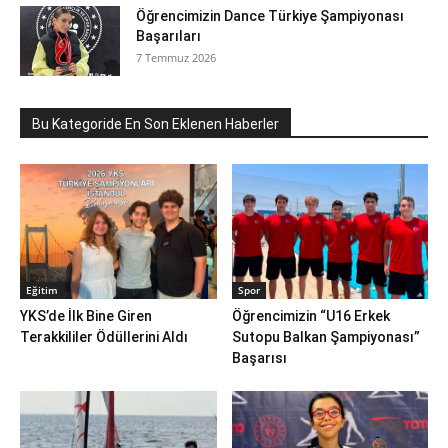
Öğrencimizin Dance Türkiye Şampiyonası
Başarıları
7 Temmuz 2026
Bu Kategoride En Son Eklenen Haberler
Eğitim
Spor
YKS’de İlk Bine Giren
Öğrencimizin “U16 Erkek
Terakkililer Ödüllerini Aldı
Sutopu Balkan Şampiyonası”
Başarısı