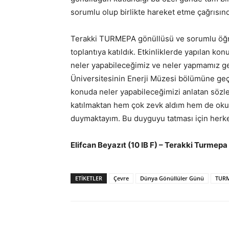
sorumlu olup birlikte hareket etme çağrısın
Terakki TURMEPA gönüllüsü ve sorumlu öğre
toplantıya katıldık. Etkinliklerde yapılan k
neler yapabileceğimiz ve neler yapmamız gerek
Üniversitesinin Enerji Müzesi bölümüne ge
konuda neler yapabileceğimizi anlatan sözl
katılmaktan hem çok zevk aldım hem de oku
duymaktayım. Bu duyguyu tatması için her
Elifcan Beyazıt (10 IB F) – Terakki Turmep
ETIKETLER
Çevre
Dünya Gönüllüler Günü
TUR