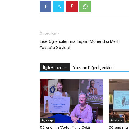
Önceki İçerik
Lise Öğrencilerimiz İnşaat Mühendisi Melih
Yavaş’la Söyleşti
İlgili Haberler
Yazarın Diğer İçerikleri
Açıkkapı
Açıkkapı
Öğrencimiz “Ayfer Tunç Öykü
Öğrencimiz 