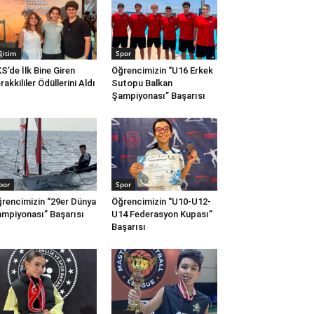
ğitim
Spor
S’de İlk Bine Giren
Öğrencimizin “U16 Erkek
rakkililer Ödüllerini Aldı
Sutopu Balkan
Şampiyonası” Başarısı
por
Spor
rencimizin “29er Dünya
Öğrencimizin “U10-U12-
mpiyonası” Başarısı
U14 Federasyon Kupası”
Başarısı