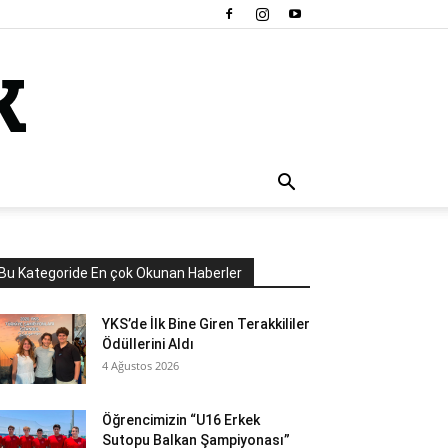
Bu Kategoride En çok Okunan Haberler
YKS’de İlk Bine Giren Terakkililer
Ödüllerini Aldı
4 Ağustos 2026
Öğrencimizin “U16 Erkek
Sutopu Balkan Şampiyonası”