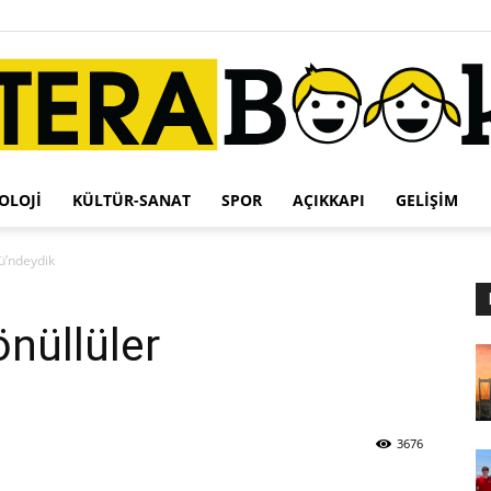
OLOJI
KÜLTÜR-SANAT
SPOR
AÇIKKAPI
GELIŞIM
Terabook
ü’ndeydik
önüllüler
3676