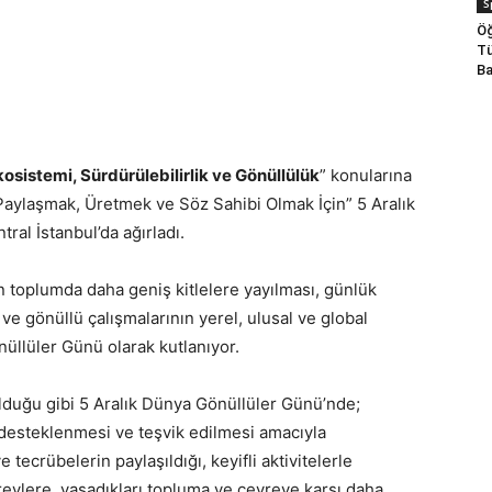
S
Öğ
Tü
Ba
osistemi, Sürdürülebilirlik ve Gönüllülük
” konularına
Paylaşmak, Üretmek ve Söz Sahibi Olmak İçin” 5 Aralık
tral İstanbul’da ağırladı.
 toplumda daha geniş kitlelere yayılması, günlük
ve gönüllü çalışmalarının yerel, ulusal ve global
üllüler Günü olarak kutlanıyor.
duğu gibi 5 Aralık Dünya Gönüllüler Günü’nde;
, desteklenmesi ve teşvik edilmesi amacıyla
e tecrübelerin paylaşıldığı, keyifli aktivitelerle
eylere, yaşadıkları topluma ve çevreye karşı daha