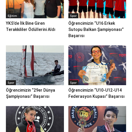
Eğitim
Spor
YKS’de İlk Bine Giren
Öğrencimizin “U16 Erkek
Terakkililer Ödüllerini Aldı
Sutopu Balkan Şampiyonası”
Başarısı
Spor
Spor
Öğrencimizin “29er Dünya
Öğrencimizin “U10-U12-U14
Şampiyonası” Başarısı
Federasyon Kupası” Başarısı