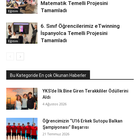
Matematik Temelli Projesini
Tamamladı
Eğitim
6. Sınıf Öğrencilerimiz eTwinning
İspanyolca Temelli Projesini
Tamamladı
Eğitim
Bu Kategoride En çok Okunan Haberler
YKS’de İlk Bine Giren Terakkililer Ödüllerini
Aldı
4 Ağustos 2026
Öğrencimizin “U16 Erkek Sutopu Balkan
Şampiyonası” Başarısı
21 Temmuz 2026