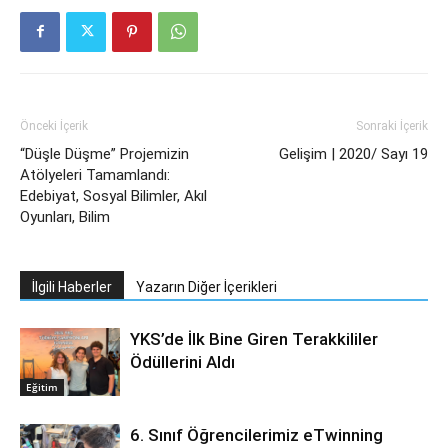
Önceki İçerik
Sonraki İçerik
“Düşle Düşme” Projemizin
Gelişim | 2020/ Sayı 19
Atölyeleri Tamamlandı:
Edebiyat, Sosyal Bilimler, Akıl
Oyunları, Bilim
İlgili Haberler
Yazarın Diğer İçerikleri
YKS’de İlk Bine Giren Terakkililer
Ödüllerini Aldı
Eğitim
6. Sınıf Öğrencilerimiz eTwinning