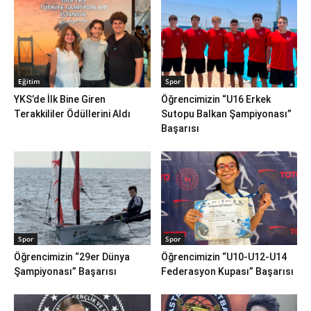
Eğitim
Spor
YKS’de İlk Bine Giren
Öğrencimizin “U16 Erkek
Terakkililer Ödüllerini Aldı
Sutopu Balkan Şampiyonası”
Başarısı
Spor
Spor
Öğrencimizin “29er Dünya
Öğrencimizin “U10-U12-U14
Şampiyonası” Başarısı
Federasyon Kupası” Başarısı