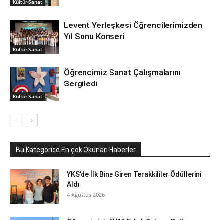
Kültür-Sanat
Levent Yerleşkesi Öğrencilerimizden
Yıl Sonu Konseri
Kültür-Sanat
Öğrencimiz Sanat Çalışmalarını
Sergiledi
Kültür-Sanat
Bu Kategoride En çok Okunan Haberler
YKS’de İlk Bine Giren Terakkililer Ödüllerini
Aldı
4 Ağustos 2026