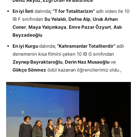
Deniz Akyüz, Ezgi Oran
ve Batu İnce
En iyi İleti
dalında
; “T for Totalitarizm”
adlı video ile 10
IB F sınıfından
Su Yelaldı
,
Defne Alp
,
Uruk Arhan
Coner
,
Maya Yalçınkaya
,
Emre Pazar Özyurt
,
Aslı
Beyzadeoğlu
En iyi Kurgu
dalında;
“Kahramanlar Totaliterdir”
adlı
denemenin kısa filmini çeken 10 IB G sınıfından
Zeynep Bayraktaroğlu
,
Derin Naz Musaoğlu
ve
Gökçe Sönmez
ödül kazanan öğrencilerimiz oldu.,