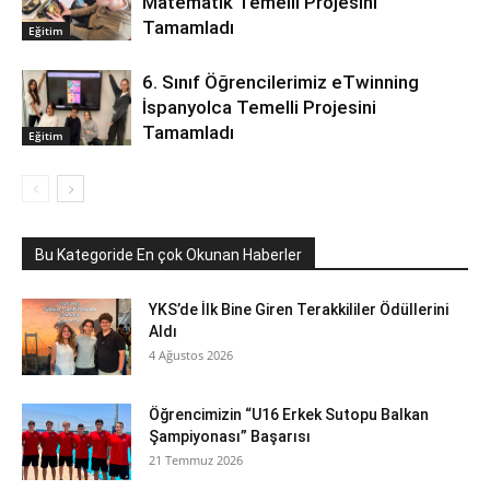
Matematik Temelli Projesini
Tamamladı
Eğitim
6. Sınıf Öğrencilerimiz eTwinning
İspanyolca Temelli Projesini
Tamamladı
Eğitim
Bu Kategoride En çok Okunan Haberler
YKS’de İlk Bine Giren Terakkililer Ödüllerini
Aldı
4 Ağustos 2026
Öğrencimizin “U16 Erkek Sutopu Balkan
Şampiyonası” Başarısı
21 Temmuz 2026