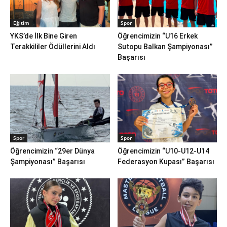
Eğitim
Spor
YKS’de İlk Bine Giren
Öğrencimizin “U16 Erkek
Terakkililer Ödüllerini Aldı
Sutopu Balkan Şampiyonası”
Başarısı
Spor
Spor
Öğrencimizin “29er Dünya
Öğrencimizin “U10-U12-U14
Şampiyonası” Başarısı
Federasyon Kupası” Başarısı