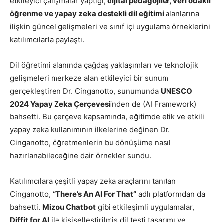
etkileyici çalışmalar yaptığı;
dijital pedagojiler, veri odaklı
öğrenme ve yapay zeka destekli dil eğitimi
alanlarına
ilişkin güncel gelişmeleri ve sınıf içi uygulama örneklerini
katılımcılarla paylaştı.
Dil öğretimi alanında çağdaş yaklaşımları ve teknolojik
gelişmeleri merkeze alan etkileyici bir sunum
gerçekleştiren Dr. Cinganotto, sunumunda
UNESCO
2024 Yapay Zeka Çerçevesi
’nden de (AI Framework)
bahsetti. Bu çerçeve kapsamında, eğitimde etik ve etkili
yapay zeka kullanımının ilkelerine değinen Dr.
Cinganotto, öğretmenlerin bu dönüşüme nasıl
hazırlanabileceğine dair örnekler sundu.
Katılımcılara çeşitli yapay zeka araçlarını tanıtan
Cinganotto,
“There’s An AI For That”
adlı platformdan da
bahsetti.
Mizou Chatbot
gibi etkileşimli uygulamalar,
Diffit for AI
ile kişiselleştirilmiş dil testi tasarımı ve