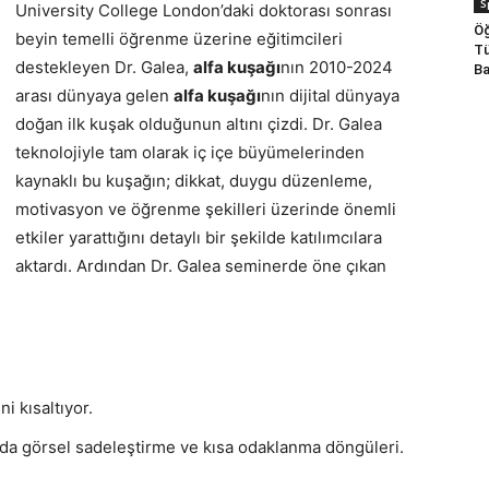
S
University College London’daki doktorası sonrası
Öğ
beyin temelli öğrenme üzerine eğitimcileri
Tü
destekleyen Dr. Galea,
alfa kuşağı
nın 2010-2024
Ba
arası dünyaya gelen
alfa kuşağı
nın dijital dünyaya
doğan ilk kuşak olduğunun altını çizdi. Dr. Galea
teknolojiyle tam olarak iç içe büyümelerinden
kaynaklı bu kuşağın; dikkat, duygu düzenleme,
motivasyon ve öğrenme şekilleri üzerinde önemli
etkiler yarattığını detaylı bir şekilde katılımcılara
aktardı. Ardından Dr. Galea seminerde öne çıkan
ni kısaltıyor.
ında görsel sadeleştirme ve kısa odaklanma döngüleri.