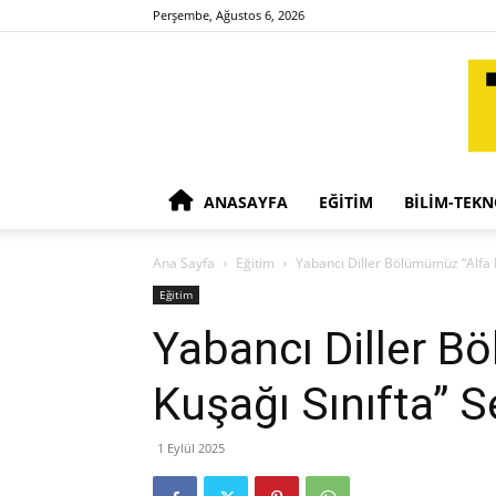
Perşembe, Ağustos 6, 2026
ANASAYFA
EĞITIM
BILIM-TEKN
Ana Sayfa
Eğitim
Yabancı Diller Bölümümüz “Alfa K
Eğitim
Yabancı Diller B
Kuşağı Sınıfta” S
1 Eylül 2025