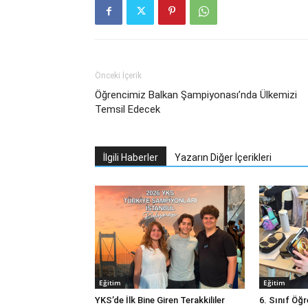
Önceki İçerik
Öğrencimiz Balkan Şampiyonası’nda Ülkemizi
Temsil Edecek
İlgili Haberler
Yazarın Diğer İçerikleri
Eğitim
Eğitim
YKS’de İlk Bine Giren Terakkililer
6. Sınıf Öğ