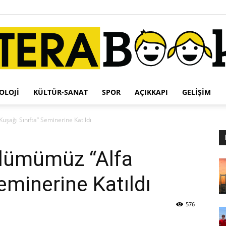
OLOJI
KÜLTÜR-SANAT
SPOR
AÇIKKAPI
GELIŞIM
Terabook
uşağı Sınıfta” Seminerine Katıldı
ölümümüz “Alfa
eminerine Katıldı
576