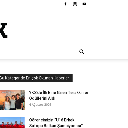
Bu Kategoride En çok Okunan Haberler
YKS’de İlk Bine Giren Terakkililer
Ödüllerini Aldı
4 Ağustos 2026
Öğrencimizin “U16 Erkek
Sutopu Balkan Şampiyonası”