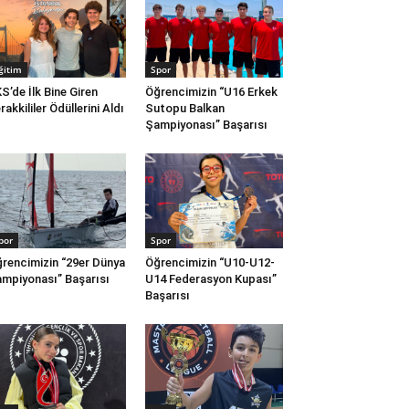
ğitim
Spor
S’de İlk Bine Giren
Öğrencimizin “U16 Erkek
rakkililer Ödüllerini Aldı
Sutopu Balkan
Şampiyonası” Başarısı
por
Spor
rencimizin “29er Dünya
Öğrencimizin “U10-U12-
mpiyonası” Başarısı
U14 Federasyon Kupası”
Başarısı