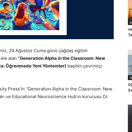
E
YK
Te
imiz, 29 Ağustos Cuma günü çağdaş eğitim
a ele alan
“Generation Alpha in the Classroom: New
ıfta: Öğrenmede Yeni Yöntemler
)
başlıklı çevrimiçi
S
Öğ
ity Press’in
“
Generation Alpha in the Classroom: New
Şa
zarı ve Educational Neuroscience Hub’ın kurucusu Dr.