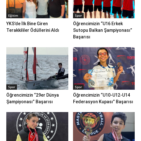
Eğitim
Spor
YKS’de İlk Bine Giren
Öğrencimizin “U16 Erkek
Terakkililer Ödüllerini Aldı
Sutopu Balkan Şampiyonası”
Başarısı
Spor
Spor
Öğrencimizin “29er Dünya
Öğrencimizin “U10-U12-U14
Şampiyonası” Başarısı
Federasyon Kupası” Başarısı