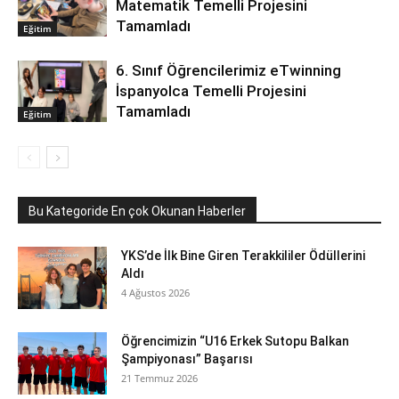
Matematik Temelli Projesini
Tamamladı
Eğitim
6. Sınıf Öğrencilerimiz eTwinning
İspanyolca Temelli Projesini
Tamamladı
Eğitim
Bu Kategoride En çok Okunan Haberler
YKS’de İlk Bine Giren Terakkililer Ödüllerini
Aldı
4 Ağustos 2026
Öğrencimizin “U16 Erkek Sutopu Balkan
Şampiyonası” Başarısı
21 Temmuz 2026