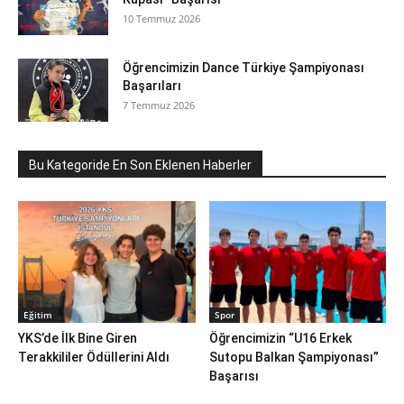
10 Temmuz 2026
Öğrencimizin Dance Türkiye Şampiyonası
Başarıları
7 Temmuz 2026
Bu Kategoride En Son Eklenen Haberler
Eğitim
Spor
YKS’de İlk Bine Giren
Öğrencimizin “U16 Erkek
Terakkililer Ödüllerini Aldı
Sutopu Balkan Şampiyonası”
Başarısı