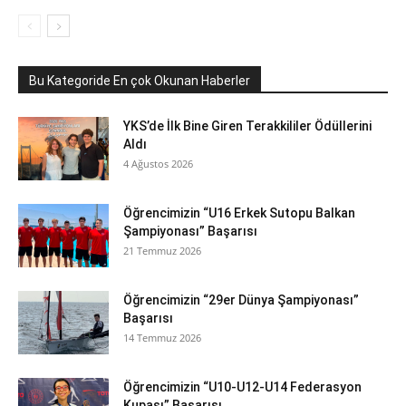
Bu Kategoride En çok Okunan Haberler
YKS’de İlk Bine Giren Terakkililer Ödüllerini
Aldı
4 Ağustos 2026
Öğrencimizin “U16 Erkek Sutopu Balkan
Şampiyonası” Başarısı
21 Temmuz 2026
Öğrencimizin “29er Dünya Şampiyonası”
Başarısı
14 Temmuz 2026
Öğrencimizin “U10-U12-U14 Federasyon
Kupası” Başarısı