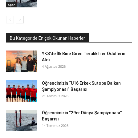
Spor
Bu Kategoride En çok Okunan Haberler
YKS’de İlk Bine Giren Terakkililer Ödüllerini
Aldı
4 Ağustos 2026
Öğrencimizin “U16 Erkek Sutopu Balkan
Şampiyonası” Başarısı
21 Temmuz 2026
Öğrencimizin “29er Dünya Şampiyonası”
Başarısı
14 Temmuz 2026