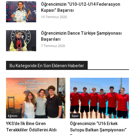
Öğrencimizin “U10-U12-U14 Federasyon
Kupası” Başarısı
10 Temmuz 2026
Öğrencimizin Dance Türkiye Şampiyonası
Başarıları
7 Temmuz 2026
Bu Kategoride En Son Eklenen Haberler
Eğitim
Spor
YKS’de İlk Bine Giren
Öğrencimizin “U16 Erkek
Terakkililer Ödüllerini Aldı
Sutopu Balkan Şampiyonası”