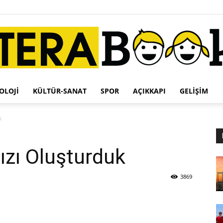
OLOJI
KÜLTÜR-SANAT
SPOR
AÇIKKAPI
GELIŞIM
Terabook
k
ızı Oluşturduk
3869