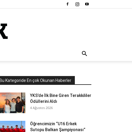
Bu Kategoride En çok Okunan Haberler
YKS’de İlk Bine Giren Terakkililer
Ödüllerini Aldı
4 Ağustos 2026
Öğrencimizin “U16 Erkek
Sutopu Balkan Şampiyonası”