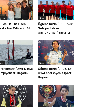
ğitim
Spor
S’de İlk Bine Giren
Öğrencimizin “U16 Erkek
rakkililer Ödüllerini Aldı
Sutopu Balkan
Şampiyonası” Başarısı
por
Spor
rencimizin “29er Dünya
Öğrencimizin “U10-U12-
mpiyonası” Başarısı
U14 Federasyon Kupası”
Başarısı