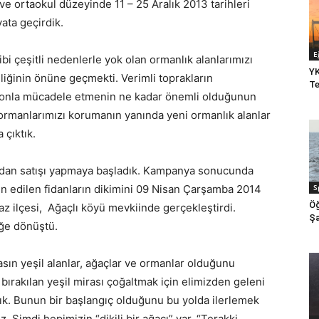
ve ortaokul düzeyinde 11 – 25 Aralık 2013 tarihleri
ata geçirdik.
E
i çeşitli nedenlerle yok olan ormanlık alanlarımızı
YK
liğinin önüne geçmekti. Verimli toprakların
Te
yonla mücadele etmenin ne kadar önemli olduğunun
ormanlarımızı korumanın yanında yeni ormanlık alanlar
 çıktık.
idan satışı yapmaya başladık. Kampanya sonucunda
min edilen fidanların dikimini 09 Nisan Çarşamba 2014
S
Öğ
gaz ilçesi, Ağaçlı köyü mevkiinde gerçekleştirdi.
Şa
eğe dönüştü.
asın yeşil alanlar, ağaçlar ve ormanlar olduğunu
 bırakılan yeşil mirası çoğaltmak için elimizden geleni
ttık. Bunun bir başlangıç olduğunu bu yolda ilerlemek
. Şimdi hepimizin “dikili bir ağacı” var. “Terakki