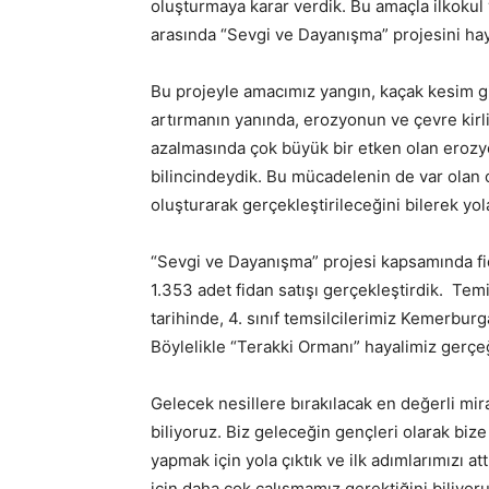
oluşturmaya karar verdik. Bu amaçla ilkokul 
arasında “Sevgi ve Dayanışma” projesini hay
Bu projeyle amacımız yangın, kaçak kesim gib
artırmanın yanında, erozyonun ve çevre kirli
azalmasında çok büyük bir etken olan eroz
bilincindeydik. Bu mücadelenin de var olan 
oluşturarak gerçekleştirileceğini bilerek yola
“Sevgi ve Dayanışma” projesi kapsamında f
1.353 adet fidan satışı gerçekleştirdik. Te
tarihinde, 4. sınıf temsilcilerimiz Kemerbur
Böylelikle “Terakki Ormanı” hayalimiz gerç
Gelecek nesillere bırakılacak en değerli mir
biliyoruz. Biz geleceğin gençleri olarak bize
yapmak için yola çıktık ve ilk adımlarımızı a
için daha çok çalışmamız gerektiğini biliyoruz