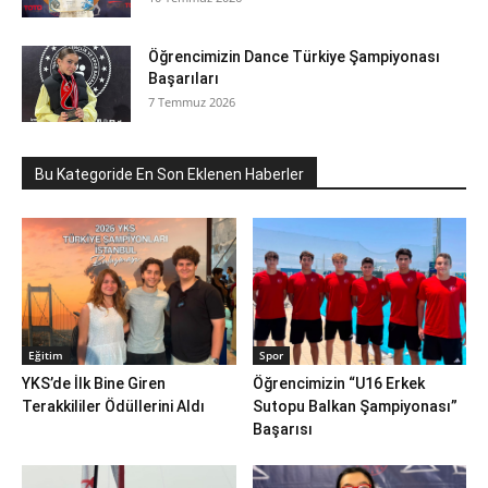
Öğrencimizin Dance Türkiye Şampiyonası
Başarıları
7 Temmuz 2026
Bu Kategoride En Son Eklenen Haberler
Eğitim
Spor
YKS’de İlk Bine Giren
Öğrencimizin “U16 Erkek
Terakkililer Ödüllerini Aldı
Sutopu Balkan Şampiyonası”
Başarısı