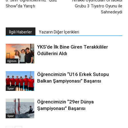
6. Sınıf Öğrencilerimiz “Quiz
Terakki Oyuncuları Ortaokul
Show”da Yarıştı
Grubu 3 Tiyatro Oyunu ile
Sahnedeydi
İlgili Haberler
Yazarın Diğer İçerikleri
YKS’de İlk Bine Giren Terakkililer
Ödüllerini Aldı
Eğitim
Öğrencimizin “U16 Erkek Sutopu
Balkan Şampiyonası” Başarısı
Spor
Öğrencimizin “29er Dünya
Şampiyonası” Başarısı
Spor