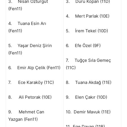
3. Nisan Özturgut
3. Duru Kopan (11D)
(Fen11)
4. Mert Parlak (10E)
4. Tuana Esin Arı
(Fen11)
5. İrem Tekel (10D)
5. Yaşar Deniz Şirin
6. Efe Özel (9F)
(Fen11)
7. Tuğçe Sıla Gemeç
6. Emir Alp Çelik (Fen11)
(11C)
7. Ece Karaköy (11C)
8. Tuana Akdağ (11E)
8. Ali Petorak (10E)
9. Elen Çakır (10D)
9. Mehmet Can
10. Demir Mavuk (11E)
Yazgan (Fen11)
11. Ege Dayan (11B)