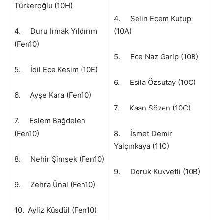
Türkeroğlu (10H)
4. Selin Ecem Kutup
4. Duru Irmak Yıldırım
(10A)
(Fen10)
5. Ece Naz Garip (10B)
5. İdil Ece Kesim (10E)
6. Esila Özsutay (10C)
6. Ayşe Kara (Fen10)
7. Kaan Sözen (10C)
7. Eslem Bağdelen
(Fen10)
8. İsmet Demir
Yalçınkaya (11C)
8. Nehir Şimşek (Fen10)
9. Doruk Kuvvetli (10B)
9. Zehra Ünal (Fen10)
10. Ayliz Küsdül (Fen10)