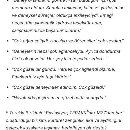
“Deney ortamlarını görme fırsatı bulduğum için çok
memnun oldum. Sunulan imkanlar, bilimsel yaklaşımlar
ve deneysel süreçler oldukça etkileyiciydi. Emeği
geçen tüm akademik kadroya teşekkür eder,
çalışmalarınızda başarılar dilerim.”
“Çok eğlenceliydi. Hocaları ve öğrencileri çok sevdim.”
“Deneylerin hepsi çok eğlenceliydi. Ayrıca dondurma
fikri çok güzeldi. Her şey için teşekkür ederiz.”
“Çok güzel bir gündü. Herkes çok ilgilendi bizimle.
Emekleriniz için teşekkürler.”
“Çok güzel deneyimler edindim. Çok güzeldi.”
“Hayatımda geçirdim en güzel hafta sonuydu.”
* Terakki Birikimini Paylaşıyor; TERAKKİ’nin 1877’den beri
oluşturduğu birikim, kültürel zenginlik, ilke ve aydınlığını
gelecek kuşaklara taşımayı hedefleyen bir destek