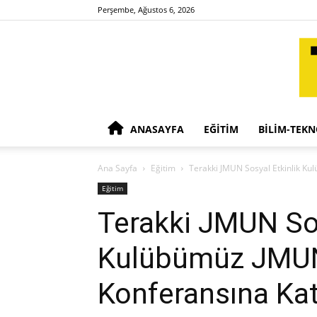
Perşembe, Ağustos 6, 2026
ANASAYFA
EĞITIM
BILIM-TEKN
Ana Sayfa
Eğitim
Terakki JMUN Sosyal Etkinlik K
Eğitim
Terakki JMUN Sos
Kulübümüz JMU
Konferansına Kat