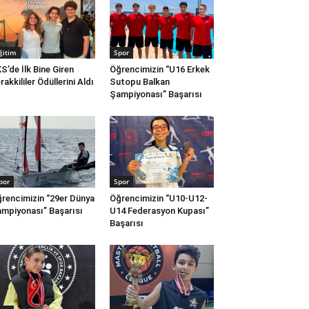
ğitim
Spor
S’de İlk Bine Giren
Öğrencimizin “U16 Erkek
rakkililer Ödüllerini Aldı
Sutopu Balkan
Şampiyonası” Başarısı
por
Spor
rencimizin “29er Dünya
Öğrencimizin “U10-U12-
mpiyonası” Başarısı
U14 Federasyon Kupası”
Başarısı