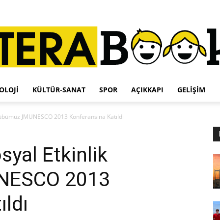
OLOJI
KÜLTÜR-SANAT
SPOR
AÇIKKAPI
GELIŞIM
Terabook
ulübümüz JMUNESCO 2013 Konferansına Katıldı
yal Etkinlik
NESCO 2013
ıldı