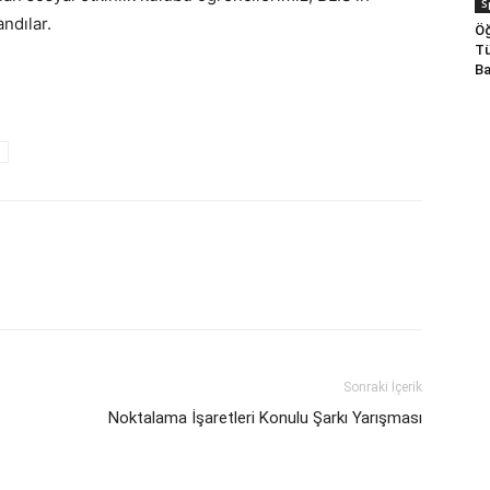
S
andılar.
Öğ
Tü
Ba
Sonraki İçerik
Noktalama İşaretleri Konulu Şarkı Yarışması