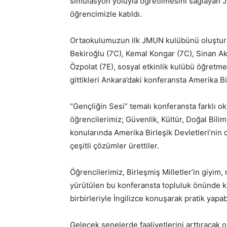
simülasyon yoluyla öğretilmesini sağlayan 
öğrencimizle katıldı.
Ortaokulumuzun ilk JMUN kulübünü oluştur
Bekiroğlu (7C), Kemal Kongar (7C), Sinan Ak
Özpolat (7E), sosyal etkinlik kulübü öğretme
gittikleri Ankara’daki konferansta Amerika Birl
“Gençliğin Sesi” temalı konferansta farklı o
öğrencilerimiz; Güvenlik, Kültür, Doğal Biliml
konularında Amerika Birleşik Devletleri’nin 
çeşitli çözümler ürettiler.
Öğrencilerimiz, Birleşmiş Milletler’in giyim,
yürütülen bu konferansta topluluk önünde k
birbirleriyle İngilizce konuşarak pratik yapab
Gelecek senelerde faaliyetlerini arttıracak o