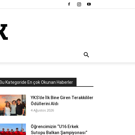
Bu Kategoride En çok Okunan Haberler
YKS’de İlk Bine Giren Terakkililer
Ödüllerini Aldı
4 Ağustos 2026
Öğrencimizin “U16 Erkek
Sutopu Balkan Şampiyonası”