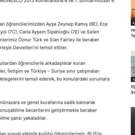
JMUNESCO 2013 konferansına 6 ve 7. sınıflarımızdan 6
E
an öğrencilerimizden Ayşe Zeynep Kamış (6E), Ece
YK
yol (7C), Carla Ayşem Sipahioğlu (7E) ve Selen
Te
nlerimiz Öznur Türk ve Sian Fairley ile beraber
eşik Devletleri’ni temsil ettiler.
kullardan öğrencilerle arkadaşlıklar kuran
er, İletişim ve Türkiye – Suriye sınır çatışmaları
delegelerini temsil ederek, bu konulardaki sorunlara
S
Öğ
Şa
 münazara ve genel kurallarına sadık kalınarak
onuşabilme becerilerini geliştirmekle beraber
ilme şansı yakaladılar.
lan sosyal etkinlik kulübü öğrencilerimiz, BLIS’in